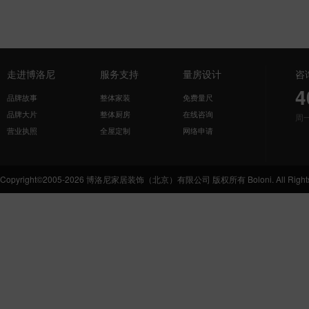
走进博洛尼
服务支持
量房设计
咨
4
品牌故事
整体家装
免费量尺
品牌大片
整体厨房
在线咨询
周
营业执照
全屋定制
网络申请
Copyright©2005-2026 博洛尼家居装饰（北京）有限公司 版权所有 Boloni. All Rights 