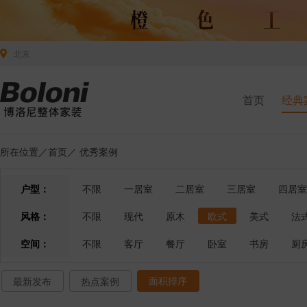
北京
首页
经典
所在位置／
首页
／
优秀案例
户型：
不限
一居室
二居室
三居室
四居室
风格：
不限
现代
原木
欧式
美式
法
空间：
不限
客厅
餐厅
卧室
书房
厨
面积排序
最新发布
热点案例