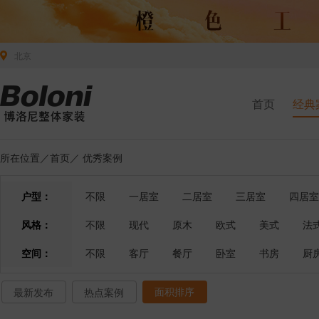
北京
首页
经典
所在位置／
首页
／
优秀案例
户型：
不限
一居室
二居室
三居室
四居室
风格：
不限
现代
原木
欧式
美式
法
空间：
不限
客厅
餐厅
卧室
书房
厨
面积排序
最新发布
热点案例