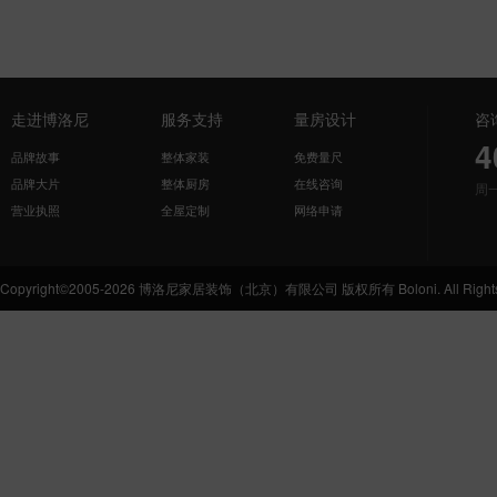
走进博洛尼
服务支持
量房设计
咨
4
品牌故事
整体家装
免费量尺
品牌大片
整体厨房
在线咨询
周
营业执照
全屋定制
网络申请
Copyright©2005-2026 博洛尼家居装饰（北京）有限公司 版权所有 Boloni. All Rights 