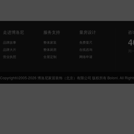
走进博洛尼
服务支持
量房设计
咨
4
品牌故事
整体家装
免费量尺
品牌大片
整体厨房
在线咨询
周
营业执照
全屋定制
网络申请
Copyright©2005-2026 博洛尼家居装饰（北京）有限公司 版权所有 Boloni. All Rights 