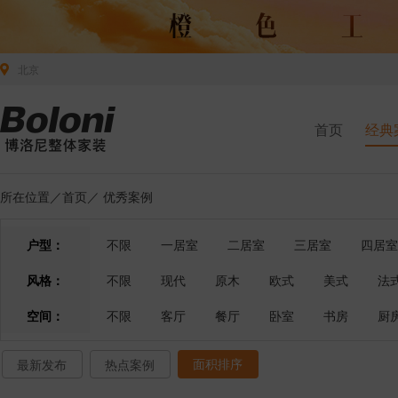
北京
首页
经典
所在位置／
首页
／
优秀案例
户型：
不限
一居室
二居室
三居室
四居室
风格：
不限
现代
原木
欧式
美式
法
空间：
不限
客厅
餐厅
卧室
书房
厨
面积排序
最新发布
热点案例