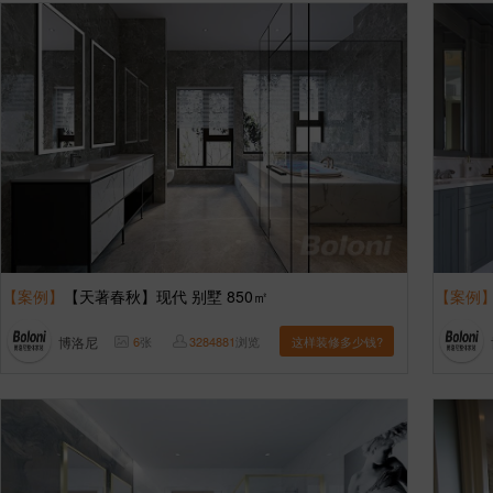
【案例】
【天著春秋】现代 别墅 850㎡
【案例
博洛尼
6
张
3284881
浏览
这样装修多少钱?