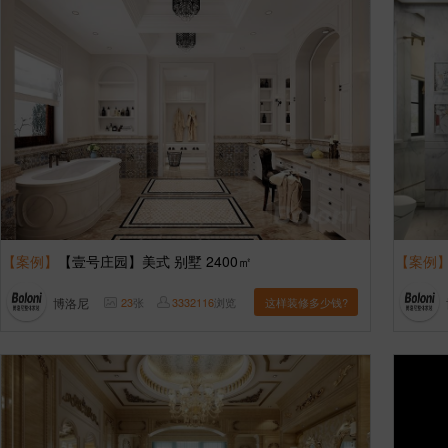
【案例】
【壹号庄园】美式 别墅 2400㎡
【案例
博洛尼
23
张
3332116
浏览
这样装修多少钱?