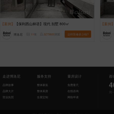
【案例】
【保利西山林语】现代 别墅 800㎡
【案例
博洛尼
11
张
3275600
浏览
这样装修多少钱?
走进博洛尼
服务支持
量房设计
咨
4
品牌故事
整体家装
免费量尺
品牌大片
整体厨房
在线咨询
周
营业执照
全屋定制
网络申请