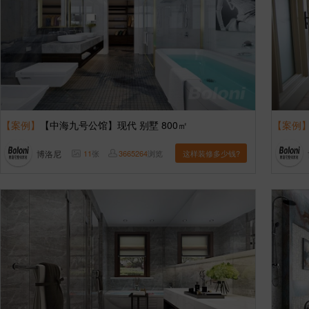
【案例】
【中海九号公馆】现代 别墅 800㎡
【案例
博洛尼
11
张
3665264
浏览
这样装修多少钱?