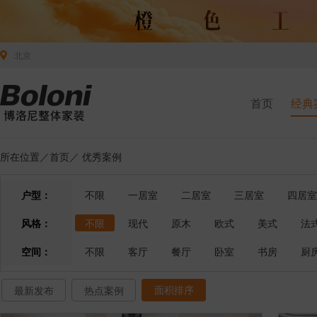
北京
首页
经典
所在位置／
首页
／
优秀案例
户型：
不限
一居室
二居室
三居室
四居室
风格：
不限
现代
原木
欧式
美式
法
空间：
不限
客厅
餐厅
卧室
书房
厨
面积排序
最新发布
热点案例