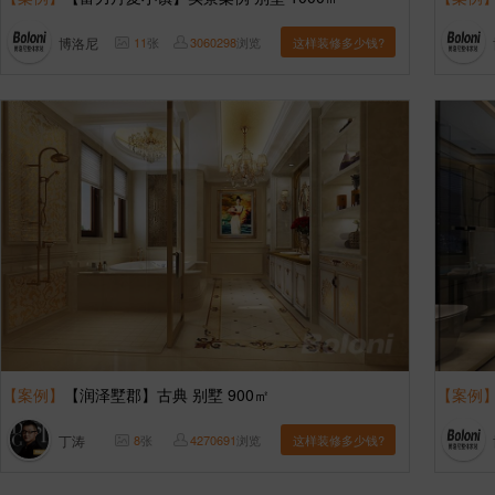
博洛尼
11
张
3060298
浏览
这样装修多少钱?
【案例】
【润泽墅郡】古典 别墅 900㎡
【案例
丁涛
8
张
4270691
浏览
这样装修多少钱?