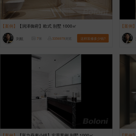
【案例】
【润泽御府】欧式 别墅 1000㎡
【案例
刘航
7
张
3356979
浏览
这样装修多少钱?
【案例】
【富力丹麦小镇】实景案例 别墅 1000㎡
【案例