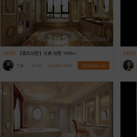
【案例】
【麗宫别墅】古典 别墅 1000㎡
【案例
丁涛
6
张
4298173
浏览
这样装修多少钱?