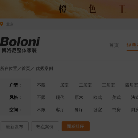
北京
首页
经典
所在位置／
首页
／
优秀案例
户型：
不限
一居室
二居室
三居室
四居室
风格：
不限
现代
原木
欧式
美式
法
空间：
不限
客厅
餐厅
卧室
书房
厨
面积排序
最新发布
热点案例