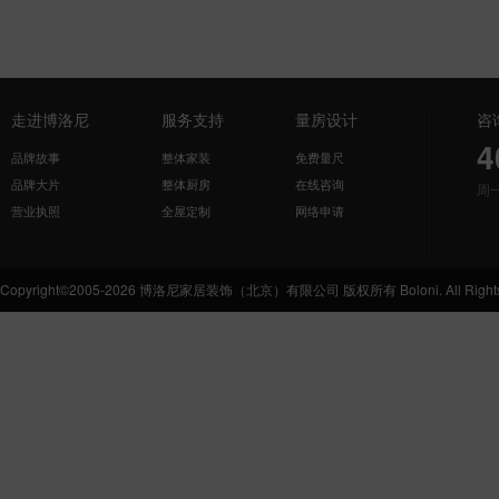
走进博洛尼
服务支持
量房设计
咨
4
品牌故事
整体家装
免费量尺
品牌大片
整体厨房
在线咨询
周
营业执照
全屋定制
网络申请
Copyright©2005-2026 博洛尼家居装饰（北京）有限公司 版权所有 Boloni. All Rights 