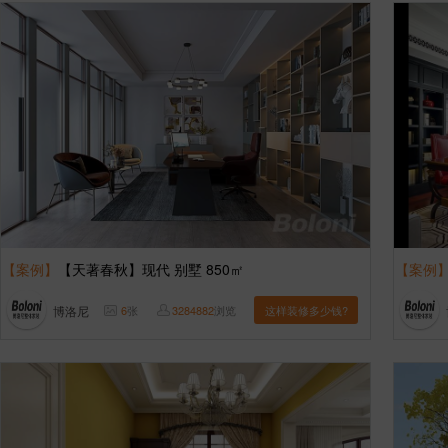
【案例】
【天著春秋】现代 别墅 850㎡
【案例
博洛尼
6
张
3284882
浏览
这样装修多少钱?