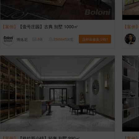
【案例】
【壹号庄园】古典 别墅 1000㎡
【案例
博洛尼
8
张
3365845
浏览
这样装修多少钱?
【案例】
【格拉斯小镇】轻奢 别墅 990㎡
【案例