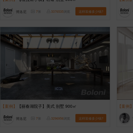
博洛尼
7
张
3376535
浏览
这样装修多少钱?
【案例】
【丽春湖院子】美式 别墅 900㎡
【案例
博洛尼
7
张
3296956
浏览
这样装修多少钱?