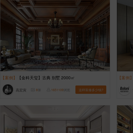
【案例】
【金科天玺】古典 别墅 2000㎡
【案例
高宏寅
8
张
1651109
浏览
这样装修多少钱?