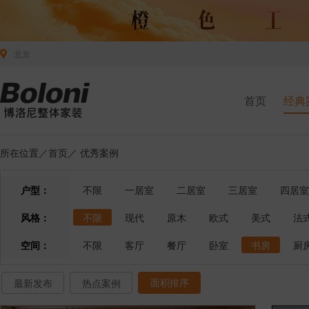
北京
首页
经典
所在位置／
首页
／
优秀案例
户型：
不限
一居室
二居室
三居室
四居室
风格：
不限
现代
原木
欧式
美式
法
空间：
不限
客厅
餐厅
卧室
书房
厨
面积排序
最新发布
热点案例