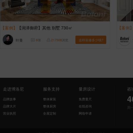
【案例】
【润泽御府】其他 别墅 730㎡
【案例
叶曼
6
张
217508
浏览
这样装修多少钱?
走进博洛尼
服务支持
量房设计
咨
4
品牌故事
整体家装
免费量尺
品牌大片
整体厨房
在线咨询
周
营业执照
全屋定制
网络申请