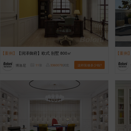
【案例】
【润泽御府】欧式 别墅 800㎡
【案例
博洛尼
11
张
3360079
浏览
这样装修多少钱?