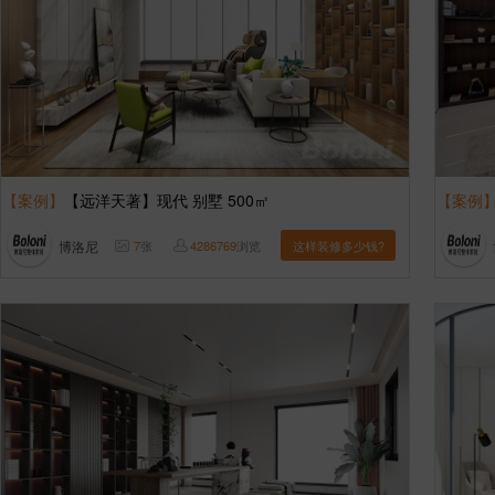
【案例】
【远洋天著】现代 别墅 500㎡
【案例
博洛尼
7
张
4286769
浏览
这样装修多少钱?