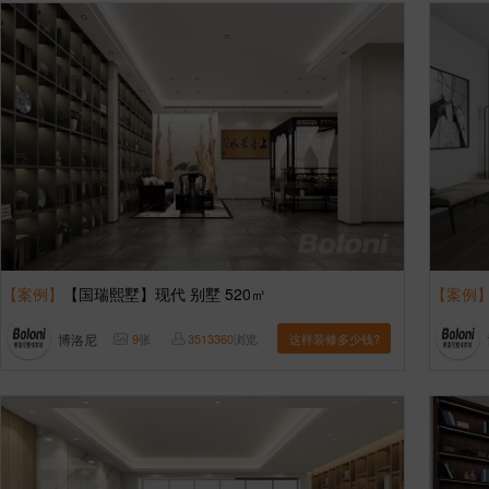
【案例】
【国瑞熙墅】现代 别墅 520㎡
【案例
博洛尼
9
张
3513360
浏览
这样装修多少钱?