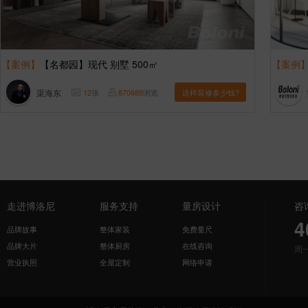
【案例】
【名都园】现代 别墅 500㎡
【案例
渠海东
12
张
870689
浏览
这样装修多少钱?
走进博洛尼
服务支持
量房设计
咨
4
品牌故事
整体家装
免费量尺
品牌大片
整体厨房
在线咨询
周
营业执照
全屋定制
网络申请