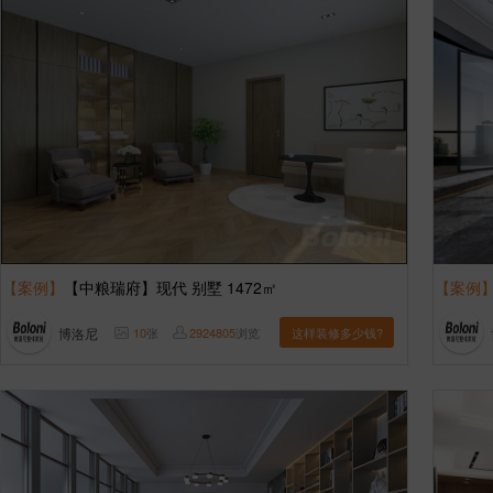
【案例】
【中粮瑞府】现代 别墅 1472㎡
【案例
博洛尼
10
张
2924805
浏览
这样装修多少钱?