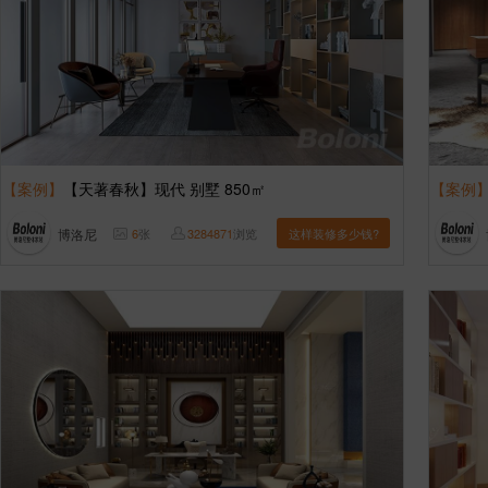
【案例】
【天著春秋】现代 别墅 850㎡
【案例
博洛尼
6
张
3284871
浏览
这样装修多少钱?