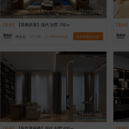
【案例】
【景粼原著】现代 别墅 700㎡
【案例
博洛尼
14
张
3354090
浏览
这样装修多少钱?
【案例】
【新世界丽樽】现代 别墅 650㎡
【案例