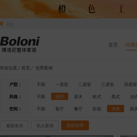
北京
首页
经典
所在位置／
首页
／
优秀案例
户型：
不限
一居室
二居室
三居室
四居室
风格：
不限
现代
原木
欧式
美式
法
空间：
不限
客厅
餐厅
卧室
书房
厨
面积排序
最新发布
热点案例