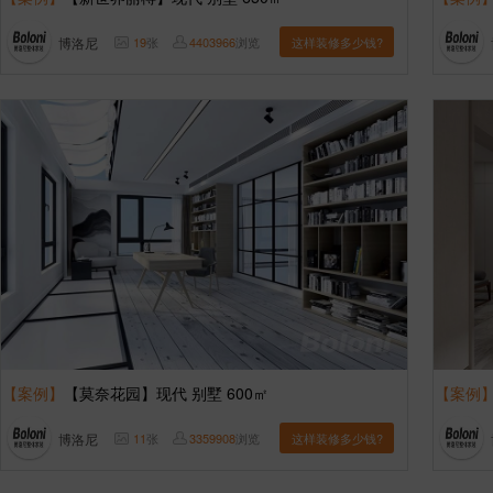
博洛尼
19
张
4403966
浏览
这样装修多少钱?
【案例】
【莫奈花园】现代 别墅 600㎡
【案例
博洛尼
11
张
3359908
浏览
这样装修多少钱?