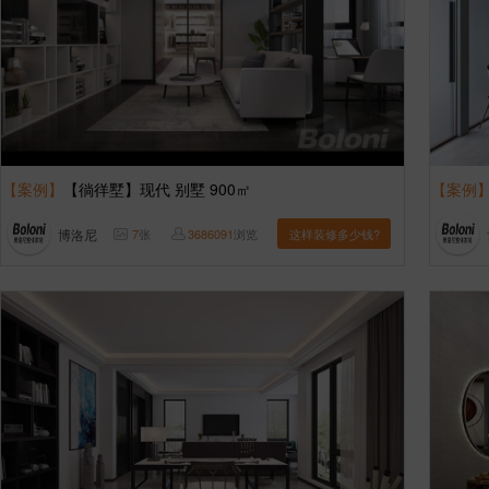
【案例】
【徜徉墅】现代 别墅 900㎡
【案例
博洛尼
7
张
3686091
浏览
这样装修多少钱?