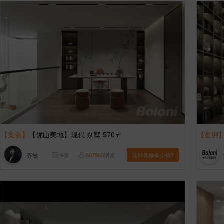
【案例】
【优山美地】现代 别墅 570㎡
【案例
齐敏
9
张
607560
浏览
这样装修多少钱?