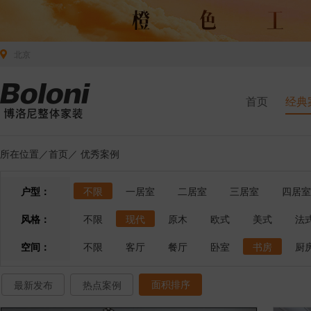
北京
首页
经典
所在位置／
首页
／
优秀案例
户型：
不限
一居室
二居室
三居室
四居室
风格：
不限
现代
原木
欧式
美式
法
空间：
不限
客厅
餐厅
卧室
书房
厨
面积排序
最新发布
热点案例