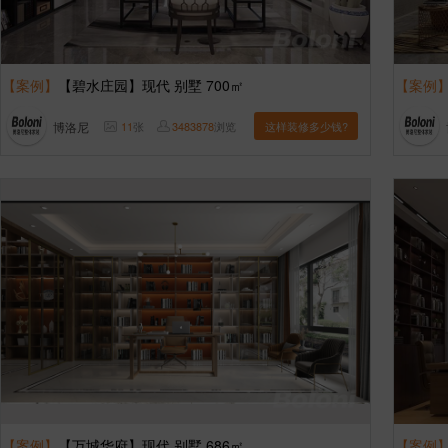
【案例】
【碧水庄园】现代 别墅 700㎡
【案例
博洛尼
11
张
3483878
浏览
这样装修多少钱?
【案例】
【万城华府】现代 别墅 686㎡
【案例