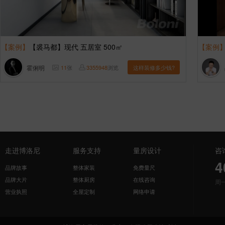
【案例】
【裘马都】现代 五居室 500㎡
【案例
霍俐明
11
张
3355948
浏览
这样装修多少钱?
走进博洛尼
服务支持
量房设计
咨
4
品牌故事
整体家装
免费量尺
品牌大片
整体厨房
在线咨询
周
营业执照
全屋定制
网络申请