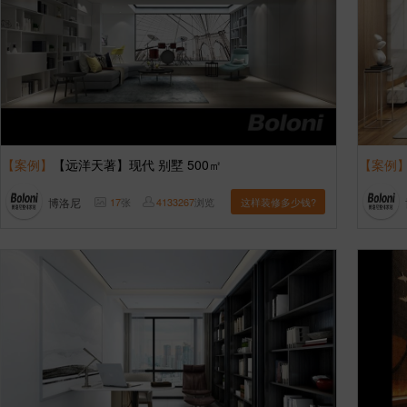
【案例】
【远洋天著】现代 别墅 500㎡
【案例
博洛尼
17
张
4133267
浏览
这样装修多少钱?