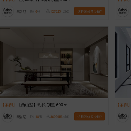
博洛尼
6
张
1276234
浏览
这样装修多少钱?
【案例】
【西山墅】现代 别墅 600㎡
【案例
博洛尼
18
张
3695953
浏览
这样装修多少钱?