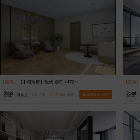
【案例】
【中粮瑞府】现代 别墅 1472㎡
【案例
博洛尼
10
张
2924821
浏览
这样装修多少钱?