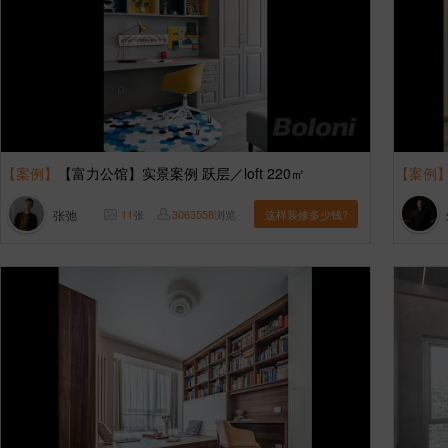
【案例】
【富力公馆】实景案例 跃层／loft 220㎡
【案例
张弛
11
张
3063558
浏览
这样装修多少钱?