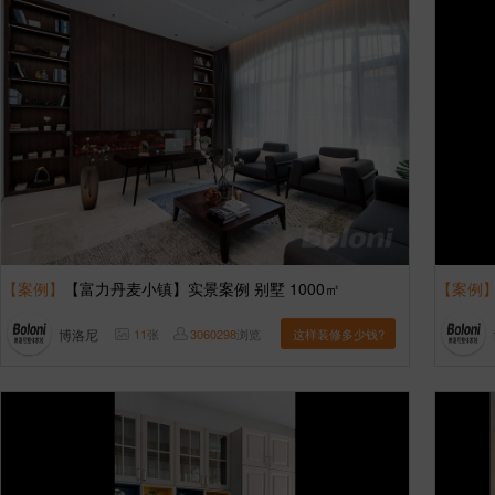
【案例】
【富力丹麦小镇】实景案例 别墅 1000㎡
【案例
博洛尼
11
张
3060298
浏览
这样装修多少钱?