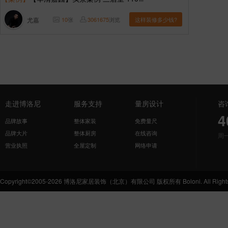
尤嘉
10
张
3061675
浏览
这样装修多少钱?
走进博洛尼
服务支持
量房设计
咨
4
品牌故事
整体家装
免费量尺
品牌大片
整体厨房
在线咨询
周
营业执照
全屋定制
网络申请
Copyright©2005-2026 博洛尼家居装饰（北京）有限公司 版权所有 Boloni. All Rights 