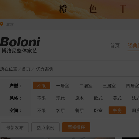
北京
首页
经典
所在位置／
首页
／
优秀案例
户型：
不限
一居室
二居室
三居室
四居室
风格：
不限
现代
原木
欧式
美式
法
空间：
不限
客厅
餐厅
卧室
书房
厨
面积排序
最新发布
热点案例