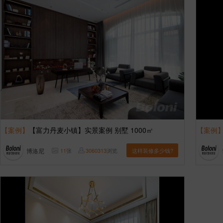
【案例】
【富力丹麦小镇】实景案例 别墅 1000㎡
【案例
博洛尼
11
张
3060313
浏览
这样装修多少钱?