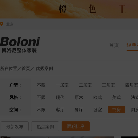
北京
首页
经典
所在位置／
首页
／
优秀案例
户型：
不限
一居室
二居室
三居室
四居室
风格：
不限
现代
原木
欧式
美式
法
空间：
不限
客厅
餐厅
卧室
书房
厨
面积排序
最新发布
热点案例