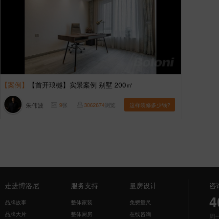
【案例】
【首开琅樾】实景案例 别墅 200㎡
朱伟波
9
张
3062674
浏览
这样装修多少钱?
走进博洛尼
服务支持
量房设计
咨
4
品牌故事
整体家装
免费量尺
品牌大片
整体厨房
在线咨询
周