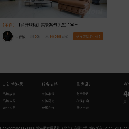
【案例】
【首开琅樾】实景案例 别墅 200㎡
朱伟波
9
张
3062668
浏览
这样装修多少钱?
走进博洛尼
服务支持
量房设计
咨
4
品牌故事
整体家装
免费量尺
品牌大片
整体厨房
在线咨询
周
营业执照
全屋定制
网络申请
Copyright©2005-2026 博洛尼家居装饰（北京）有限公司 版权所有 Boloni. All Rights 