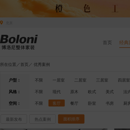
北京
首页
经典
所在位置／
首页
／
优秀案例
户型：
不限
一居室
二居室
三居室
四居室
风格：
不限
现代
原木
欧式
美式
法
空间：
不限
客厅
餐厅
卧室
书房
厨
面积排序
最新发布
热点案例