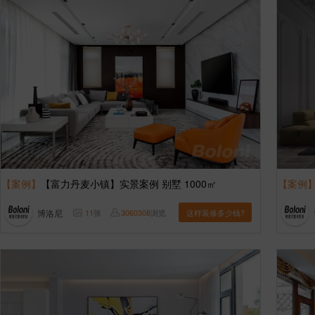
【案例】
【富力丹麦小镇】实景案例 别墅 1000㎡
【案例
博洛尼
11
张
3060308
浏览
这样装修多少钱?