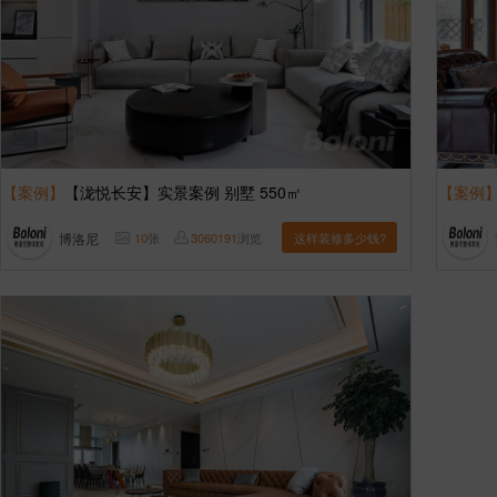
【案例】
【泷悦长安】实景案例 别墅 550㎡
【案例
博洛尼
10
张
3060191
浏览
这样装修多少钱?