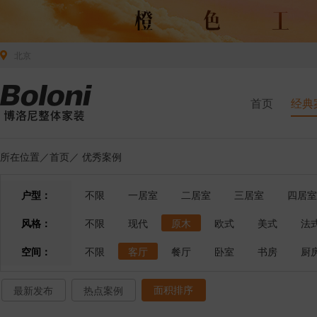
北京
首页
经典
所在位置／
首页
／
优秀案例
户型：
不限
一居室
二居室
三居室
四居室
风格：
不限
现代
原木
欧式
美式
法
空间：
不限
客厅
餐厅
卧室
书房
厨
面积排序
最新发布
热点案例