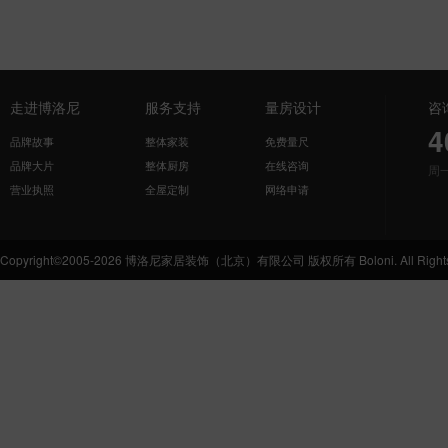
走进博洛尼
服务支持
量房设计
咨
4
品牌故事
整体家装
免费量尺
品牌大片
整体厨房
在线咨询
周
营业执照
全屋定制
网络申请
Copyright©2005-2026 博洛尼家居装饰（北京）有限公司 版权所有 Boloni. All Rights 