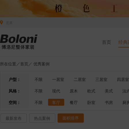
北京
首页
经典
所在位置／
首页
／
优秀案例
户型：
不限
一居室
二居室
三居室
四居室
风格：
不限
现代
原木
欧式
美式
法
空间：
不限
客厅
餐厅
卧室
书房
厨
面积排序
最新发布
热点案例