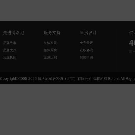
走进博洛尼
服务支持
量房设计
咨
4
品牌故事
整体家装
免费量尺
品牌大片
整体厨房
在线咨询
周
营业执照
全屋定制
网络申请
Copyright©2005-2026 博洛尼家居装饰（北京）有限公司 版权所有 Boloni. All Rights 