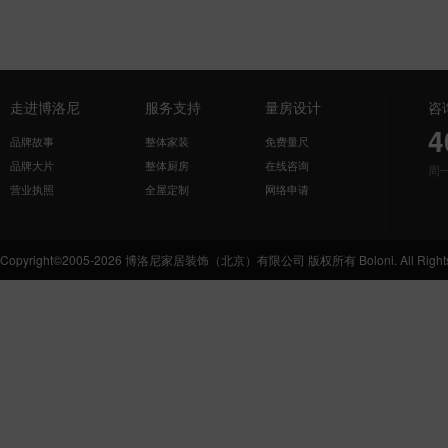
走进博洛尼
服务支持
量房设计
咨
4
品牌故事
整体家装
免费量尺
品牌大片
整体厨房
在线咨询
周
营业执照
全屋定制
网络申请
Copyright©2005-2026 博洛尼家居装饰（北京）有限公司 版权所有 Boloni. All Rights 