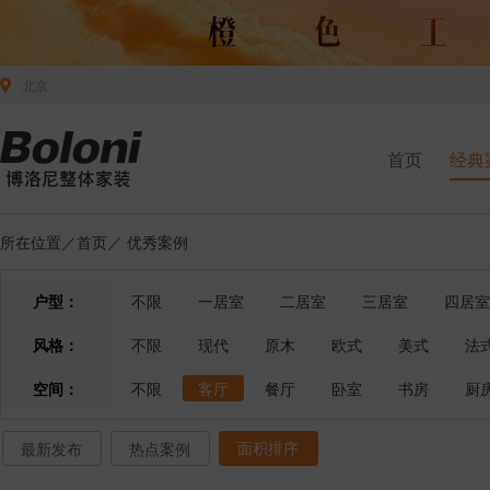
北京
首页
经典
所在位置／
首页
／
优秀案例
户型：
不限
一居室
二居室
三居室
四居室
风格：
不限
现代
原木
欧式
美式
法
空间：
不限
客厅
餐厅
卧室
书房
厨
面积排序
最新发布
热点案例