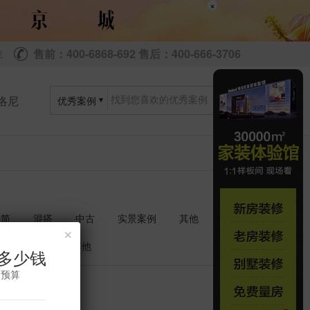
×
售前：400-6868-692 售后：400-666-3706
尼
洛尼
优秀案例
极简
混搭
中古
实景案例
其他
×
衣帽间
其他
多少钱
修预算
共
套
0
0