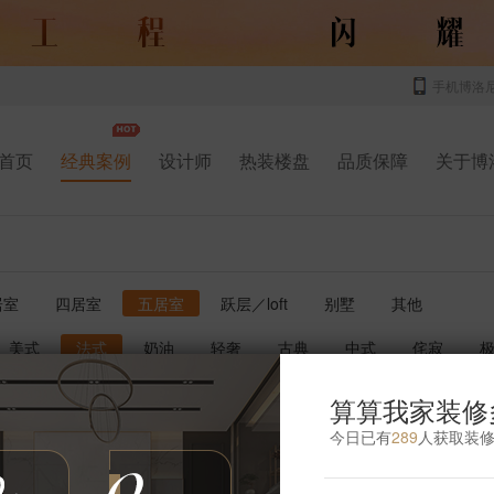
手机博洛
首页
经典案例
设计师
热装楼盘
品质保障
关于博
居室
四居室
五居室
跃层／loft
别墅
其他
美式
法式
奶油
轻奢
古典
中式
侘寂
书房
厨房
玄关
庭院
儿童房
卫生间
影音室
算算我家装修
今日已有
289
人获取装