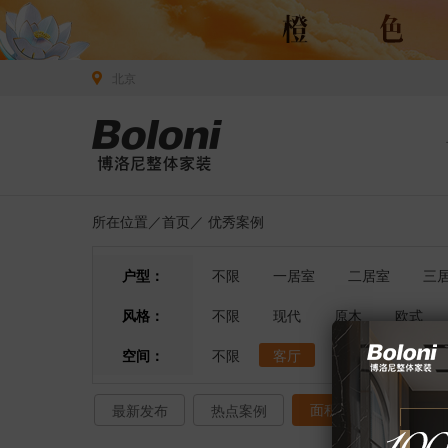
北京
所在位置／
首页
／
优秀案例
户型：
不限
一居室
二居室
三
风格：
不限
现代
原木
欧式
空间：
不限
客厅
餐厅
卧室
面积排序
最新发布
热点案例