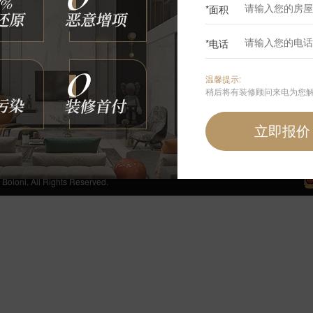
*面积
0
*电话
咨询我们
温馨提示:
400-6868-692
稍后将有装修顾问来电为您
周一至周日 24小时免费服务热线
手机端首页
 All Rights Reserved.