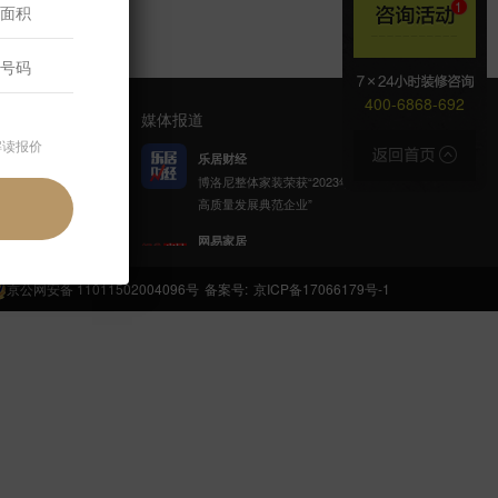
400-6868-692
媒体报道
解读报价
乐居财经
博洛尼整体家装荣获“2023年家居
高质量发展典范企业”
官方公众号
网易家居
博洛尼携手网易公益发起「健康
呼吸计划」
京公网安备 11011502004096号
备案号:
京ICP备17066179号-1
新浪家居
博洛尼整体家装顾克荣获「2022
(第八届)中国家居杰出人物」称
号