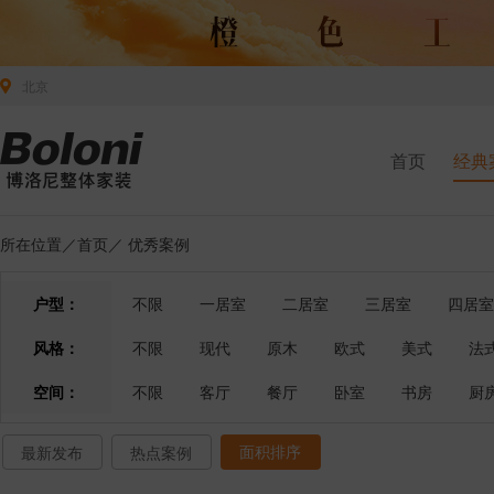
北京
首页
经典
所在位置／
首页
／
优秀案例
户型：
不限
一居室
二居室
三居室
四居室
风格：
不限
现代
原木
欧式
美式
法
空间：
不限
客厅
餐厅
卧室
书房
厨
面积排序
最新发布
热点案例