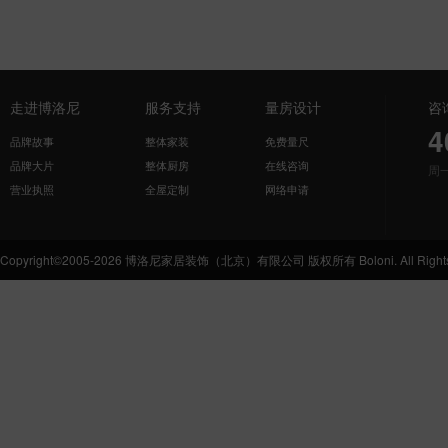
走进博洛尼
服务支持
量房设计
咨
4
品牌故事
整体家装
免费量尺
品牌大片
整体厨房
在线咨询
周
营业执照
全屋定制
网络申请
Copyright©2005-2026 博洛尼家居装饰（北京）有限公司 版权所有 Boloni. All Rights 