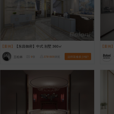
【案例】
【东昌御府】中式 别墅 360㎡
【案例
王松林
9
张
3781809
浏览
这样装修多少钱?