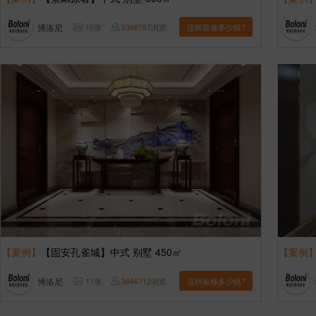
博洛尼
10
张
3368767
浏览
这样装修多少钱?
【案例】
【固安孔雀城】中式 别墅 450㎡
【案例
博洛尼
11
张
3646712
浏览
这样装修多少钱?