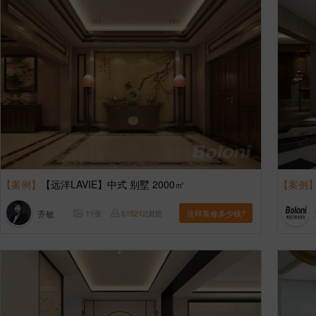
【案例】
【远洋LAVIE】中式 别墅 2000㎡
【案例
齐敏
11
张
615212
浏览
这样装修多少钱?