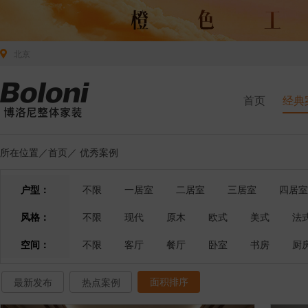
北京
首页
经典
所在位置／
首页
／
优秀案例
户型：
不限
一居室
二居室
三居室
四居室
风格：
不限
现代
原木
欧式
美式
法
空间：
不限
客厅
餐厅
卧室
书房
厨
面积排序
最新发布
热点案例