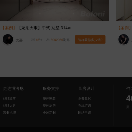
【案例】
【龙湖天琅】中式 别墅 314㎡
【案例
尤嘉
15
张
3002056
浏览
这样装修多少钱?
走进博洛尼
服务支持
量房设计
咨
4
品牌故事
整体家装
免费量尺
品牌大片
整体厨房
在线咨询
周
营业执照
全屋定制
网络申请