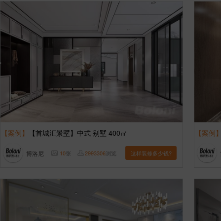
【案例】
【首城汇景墅】中式 别墅 400㎡
【案例
博洛尼
10
张
2993306
浏览
这样装修多少钱?