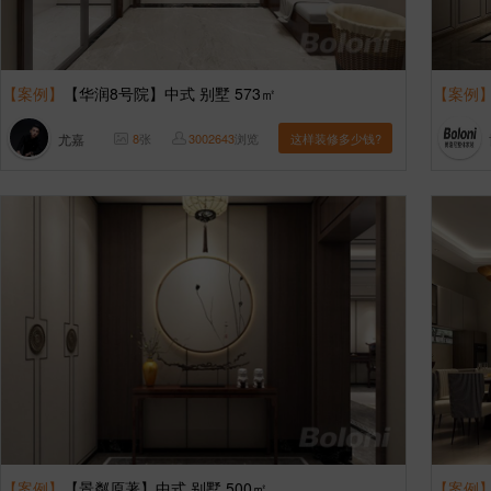
【案例】
【华润8号院】中式 别墅 573㎡
【案例
尤嘉
8
张
3002643
浏览
这样装修多少钱?
【案例】
【景粼原著】中式 别墅 500㎡
【案例