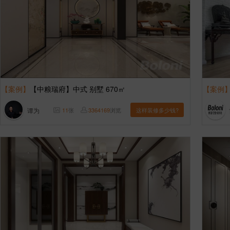
【案例】
【中粮瑞府】中式 别墅 670㎡
【案例
谭为
11
张
3364169
浏览
这样装修多少钱?