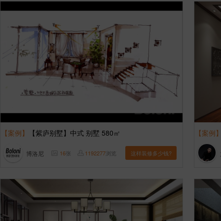
【案例】
【紫庐别墅】中式 别墅 580㎡
【案例
博洛尼
16
张
1192277
浏览
这样装修多少钱?