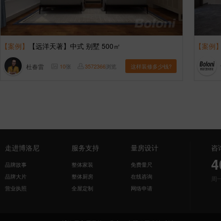
【案例】
【远洋天著】中式 别墅 500㎡
【案例
杜春雷
10
张
3572366
浏览
这样装修多少钱?
走进博洛尼
服务支持
量房设计
咨
4
品牌故事
整体家装
免费量尺
品牌大片
整体厨房
在线咨询
周
营业执照
全屋定制
网络申请