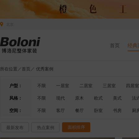
北京
首页
经典
所在位置／
首页
／
优秀案例
户型：
不限
一居室
二居室
三居室
四居室
风格：
不限
现代
原木
欧式
美式
法
空间：
不限
客厅
餐厅
卧室
书房
厨
面积排序
最新发布
热点案例