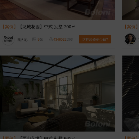
【案例】
【龙城花园】中式 别墅 700㎡
【案例
博洛尼
8
张
4346528
浏览
这样装修多少钱?
【案例】
【西山艺境】中式 别墅 665㎡
【案例