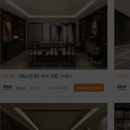
【案例】
【西山艺境】中式 别墅 1100㎡
【案例
博洛尼
7
张
3314896
浏览
这样装修多少钱?