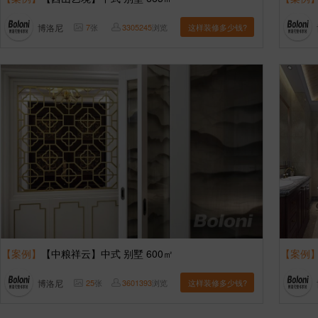
博洛尼
7
张
3305245
浏览
这样装修多少钱?
【案例】
【中粮祥云】中式 别墅 600㎡
【案例
博洛尼
25
张
3601393
浏览
这样装修多少钱?