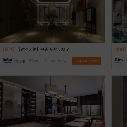
【案例】
【远洋天著】中式 别墅 800㎡
【案例
博洛尼
8
张
3302872
浏览
这样装修多少钱?