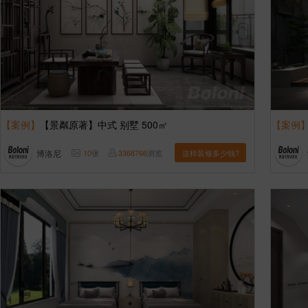
【案例】
【景粼原著】中式 别墅 500㎡
【案例
博洛尼
10
张
3368766
浏览
这样装修多少钱?