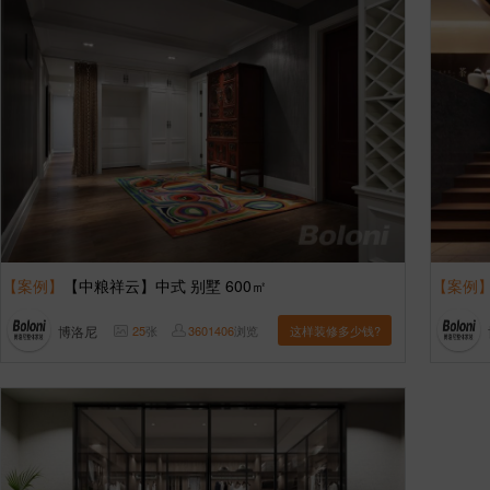
【案例】
【中粮祥云】中式 别墅 600㎡
【案例
博洛尼
25
张
3601406
浏览
这样装修多少钱?