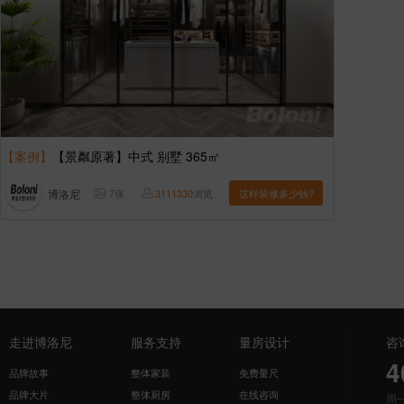
【案例】
【景粼原著】中式 别墅 365㎡
博洛尼
7
张
3111330
浏览
这样装修多少钱?
走进博洛尼
服务支持
量房设计
咨
4
品牌故事
整体家装
免费量尺
品牌大片
整体厨房
在线咨询
周