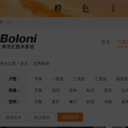
北京
首页
经典
所在位置／
首页
／
优秀案例
户型：
不限
一居室
二居室
三居室
四居室
风格：
不限
现代
原木
欧式
美式
法
空间：
不限
客厅
餐厅
卧室
书房
厨
面积排序
最新发布
热点案例