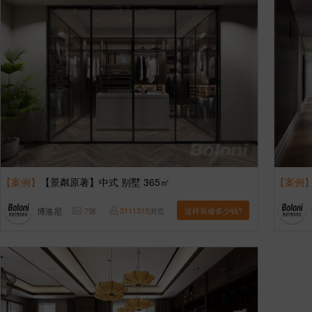
【案例】
【景粼原著】中式 别墅 365㎡
【案例
博洛尼
7
张
3111315
浏览
这样装修多少钱?