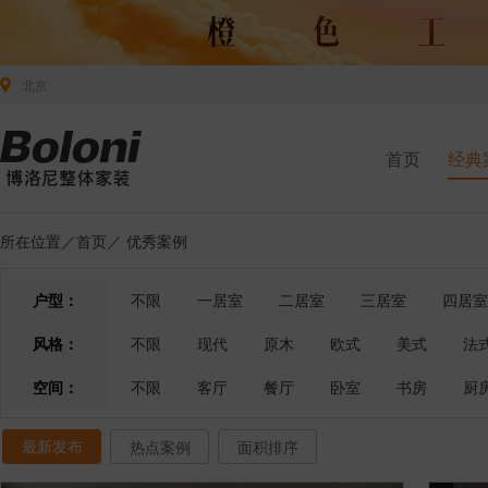
北京
首页
经典
所在位置／
首页
／
优秀案例
户型：
不限
一居室
二居室
三居室
四居室
风格：
不限
现代
原木
欧式
美式
法
空间：
不限
客厅
餐厅
卧室
书房
厨
最新发布
热点案例
面积排序