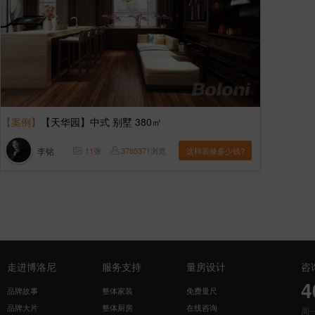
【案例】
【天华园】中式 别墅 380㎡
李铭
11
张
3785371
浏览
这样装修多少钱?
走进博洛尼
服务支持
量房设计
咨
4
品牌故事
整体家装
免费量尺
品牌大片
整体厨房
在线咨询
周