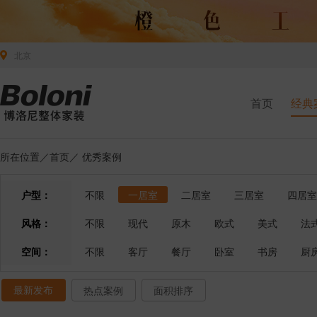
北京
首页
经典
所在位置／
首页
／
优秀案例
户型：
不限
一居室
二居室
三居室
四居室
风格：
不限
现代
原木
欧式
美式
法
空间：
不限
客厅
餐厅
卧室
书房
厨
最新发布
热点案例
面积排序