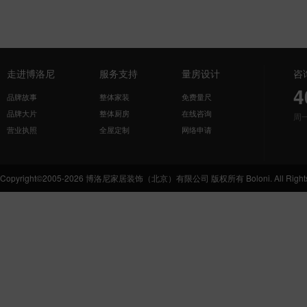
走进博洛尼
服务支持
量房设计
咨
4
品牌故事
整体家装
免费量尺
品牌大片
整体厨房
在线咨询
周
营业执照
全屋定制
网络申请
Copyright©2005-2026 博洛尼家居装饰（北京）有限公司 版权所有 Boloni. All Rights 