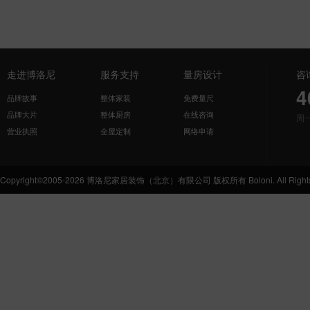
走进博洛尼
服务支持
量房设计
咨
4
品牌故事
整体家装
免费量尺
品牌大片
整体厨房
在线咨询
周
营业执照
全屋定制
网络申请
Copyright©2005-2026 博洛尼家居装饰（北京）有限公司 版权所有 Boloni. All Rights 