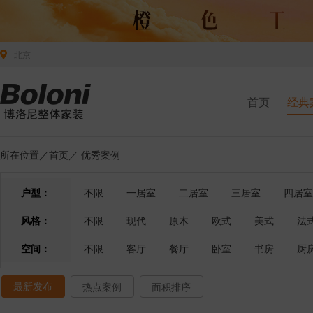
北京
首页
经典
所在位置／
首页
／
优秀案例
户型：
不限
一居室
二居室
三居室
四居室
风格：
不限
现代
原木
欧式
美式
法
空间：
不限
客厅
餐厅
卧室
书房
厨
最新发布
热点案例
面积排序