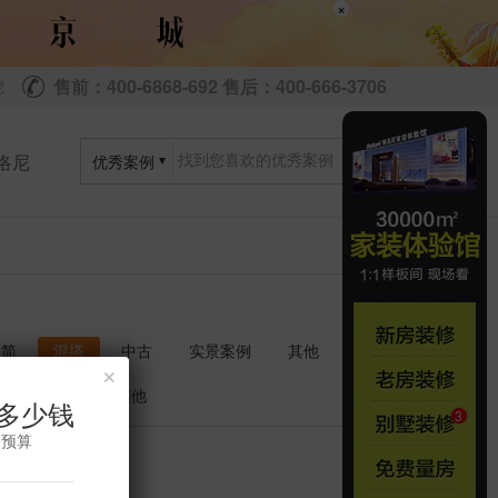
×
售前：400-6868-692 售后：400-666-3706
尼
洛尼
优秀案例
极简
混搭
中古
实景案例
其他
×
衣帽间
其他
多少钱
修预算
共
套
0
0