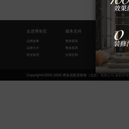
走进博洛尼
服务支持
量房设计
品牌故事
整体家装
免费量尺
品牌大片
整体厨房
在线咨询
营业执照
全屋定制
网络申请
Copyright©2005-2026 博洛尼家居装饰（北京）有限公司 版权所有 Boloni.