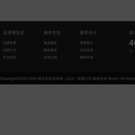
走进博洛尼
服务支持
量房设计
咨
4
品牌故事
整体家装
免费量尺
品牌大片
整体厨房
在线咨询
周
营业执照
全屋定制
网络申请
Copyright©2005-2026 博洛尼家居装饰（北京）有限公司 版权所有 Boloni. All Rights 