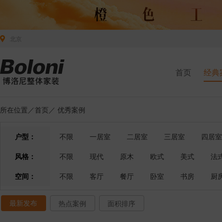
北京
首页
经典
所在位置／
首页
／
优秀案例
户型：
不限
一居室
二居室
三居室
四居室
风格：
不限
现代
原木
欧式
美式
法
空间：
不限
客厅
餐厅
卧室
书房
厨
最新发布
热点案例
面积排序