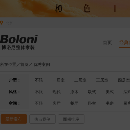
北京
首页
经典
所在位置／
首页
／
优秀案例
户型：
不限
一居室
二居室
三居室
四居室
风格：
不限
现代
原木
欧式
美式
法
空间：
不限
客厅
餐厅
卧室
书房
厨
最新发布
热点案例
面积排序