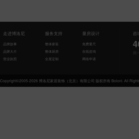
走进博洛尼
服务支持
量房设计
咨
4
品牌故事
整体家装
免费量尺
品牌大片
整体厨房
在线咨询
周
营业执照
全屋定制
网络申请
Copyright©2005-2026 博洛尼家居装饰（北京）有限公司 版权所有 Boloni. All Rights 