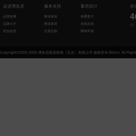
走进博洛尼
服务支持
量房设计
咨
4
品牌故事
整体家装
免费量尺
品牌大片
整体厨房
在线咨询
周
营业执照
全屋定制
网络申请
Copyright©2005-2026 博洛尼家居装饰（北京）有限公司 版权所有 Boloni. All Rights 