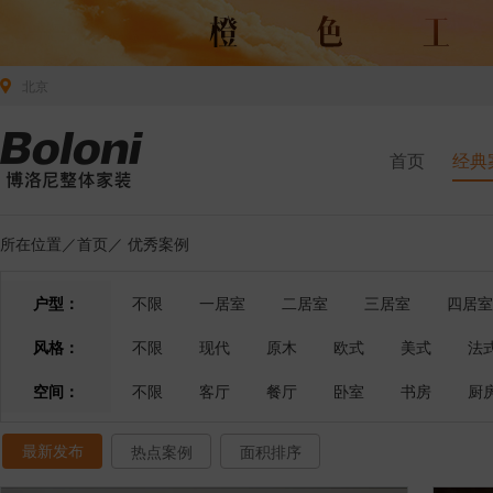
北京
首页
经典
所在位置／
首页
／
优秀案例
户型：
不限
一居室
二居室
三居室
四居室
风格：
不限
现代
原木
欧式
美式
法
空间：
不限
客厅
餐厅
卧室
书房
厨
最新发布
热点案例
面积排序