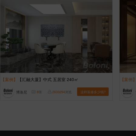
【案例】
【汇融大厦】中式 五居室 240㎡
【案例
博洛尼
8
张
2633294
浏览
这样装修多少钱?