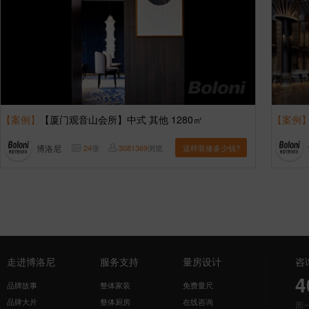
【案例】
【厦门观音山会所】中式 其他 1280㎡
【案例
博洛尼
24
张
3081369
浏览
这样装修多少钱?
走进博洛尼
服务支持
量房设计
咨
4
品牌故事
整体家装
免费量尺
品牌大片
整体厨房
在线咨询
周