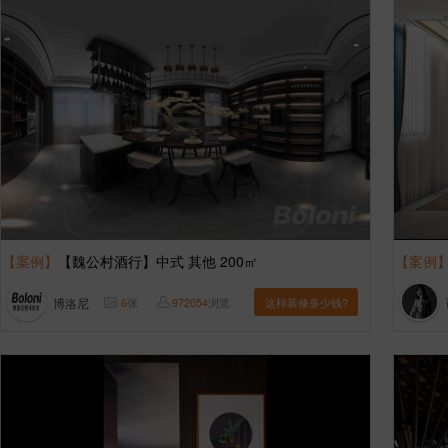
【案例】
【魏公村酒行】中式 其他 200㎡
【案例
博洛尼
6
张
972054
浏览
这样装修多少钱?