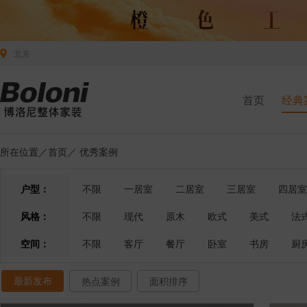
北京
首页
经典
所在位置／
首页
／
优秀案例
户型：
不限
一居室
二居室
三居室
四居室
风格：
不限
现代
原木
欧式
美式
法
空间：
不限
客厅
餐厅
卧室
书房
厨
最新发布
热点案例
面积排序