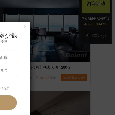
×
400-6868-692
多少钱
修预算
案例】
【厦门观音山会所】中式 其他 1280㎡
博洛尼
24
张
3081372
浏览
这样装修多少钱?
解读报价