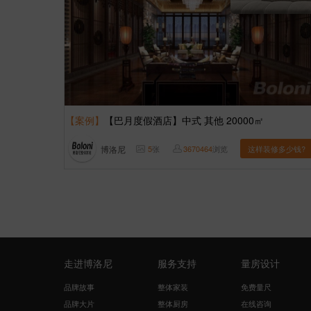
【案例】
【巴月度假酒店】中式 其他 20000㎡
博洛尼
5
张
3670464
浏览
这样装修多少钱?
走进博洛尼
服务支持
量房设计
品牌故事
整体家装
免费量尺
品牌大片
整体厨房
在线咨询