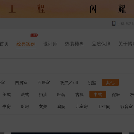
手机博洛
首页
经典案例
设计师
热装楼盘
品质保障
关于博
居室
四居室
五居室
跃层／loft
别墅
其他
美式
法式
奶油
轻奢
古典
中式
侘寂
书房
厨房
玄关
庭院
儿童房
卫生间
影音室