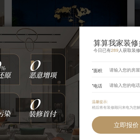
算算我家装修
今日已有
289
人获取装
*面积
【案例】
【厦门观音山】中式 其他 1280㎡
【
*电话
博洛尼
17
张
3119818
浏览
这样装修多少钱?
温馨提示:
稍后将有装修顾问来电为您