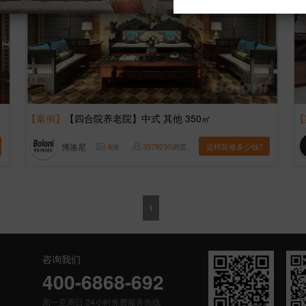
【案例】
【四合院养老院】中式 其他 350㎡
【
博洛尼
6
张
3379230
浏览
这样装修多少钱?
1
咨询我们
400-6868-692
周一至周日 24小时免费服务热线