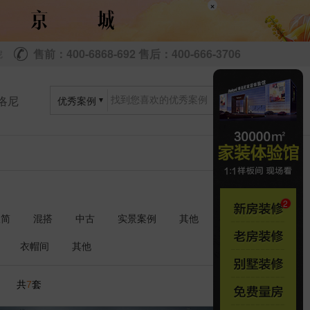
×
售前：400-6868-692 售后：400-666-3706
尼
洛尼
优秀案例
极简
混搭
中古
实景案例
其他
衣帽间
其他
共
套
7
1