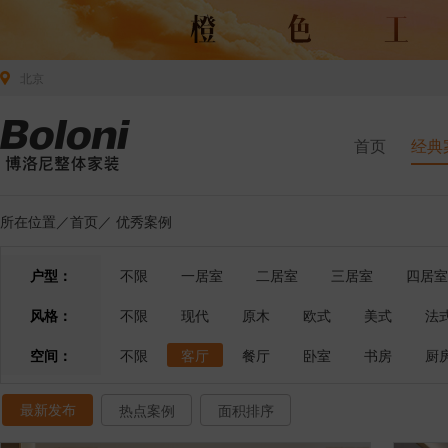
北京
首页
经典
所在位置／
首页
／
优秀案例
户型：
不限
一居室
二居室
三居室
四居室
风格：
不限
现代
原木
欧式
美式
法
空间：
不限
客厅
餐厅
卧室
书房
厨
最新发布
热点案例
面积排序