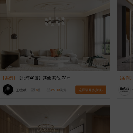
【案例】
【北纬40度】其他 其他 72㎡
【案例
王德斌
8
张
25913
浏览
这样装修多少钱?