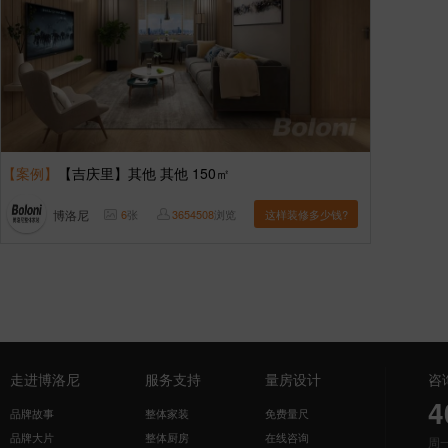
【案例】
【吉庆里】其他 其他 150㎡
博洛尼
6
张
3654508
浏览
这样装修多少钱?
走进博洛尼
服务支持
量房设计
咨
4
品牌故事
整体家装
免费量尺
品牌大片
整体厨房
在线咨询
周