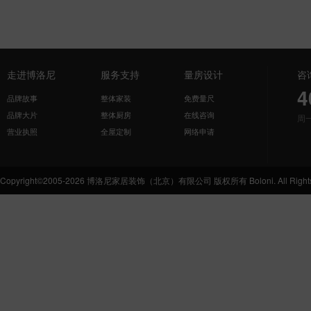
走进博洛尼
服务支持
量房设计
咨
4
品牌故事
整体家装
免费量尺
品牌大片
整体厨房
在线咨询
周
营业执照
全屋定制
网络申请
Copyright©2005-2026 博洛尼家居装饰（北京）有限公司 版权所有 Boloni. All Rights 