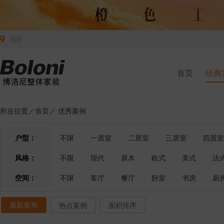
北京
首页
经典
所在位置／
首页
／
优秀案例
户型：
不限
一居室
二居室
三居室
四居室
风格：
不限
现代
原木
欧式
美式
法
空间：
不限
客厅
餐厅
卧室
书房
厨
最新发布
热点案例
面积排序