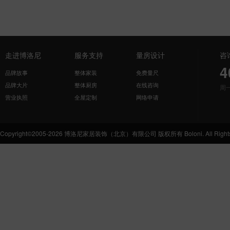
走进博洛尼
服务支持
量房设计
咨
4
品牌故事
整体家装
免费量尺
品牌大片
整体厨房
在线咨询
周
营业执照
全屋定制
网络申请
Copyright©2005-2026 博洛尼家居装饰（北京）有限公司 版权所有 Boloni. All Rights 