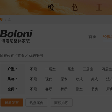
北京
首页
经典
所在位置／
首页
／
优秀案例
户型：
不限
一居室
二居室
三居室
四居室
风格：
不限
现代
原木
欧式
美式
法
空间：
不限
客厅
餐厅
卧室
书房
厨
最新发布
热点案例
面积排序