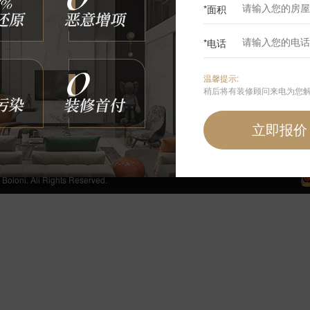
*面积
0
*电话
咨询我们
温馨提示:
400-6868-692
稍后将有装修顾问来电为您
周一至周日 24小时免费服务热线
手机端首页
 All Rights Reserved.