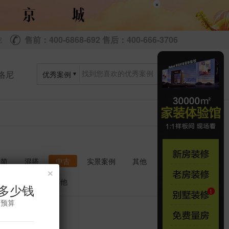
×
售前：400-6868-692 售后：400-666-3706
尼
洛尼
优秀案例
极简
混搭
中古
实景案例
其他
×
衣帽间
其他
多少钱
修预算
共
套
0
0