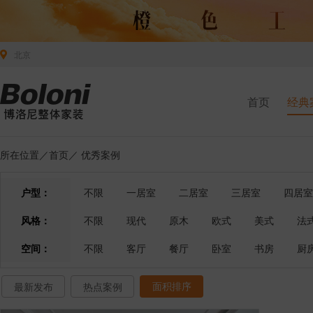
北京
首页
经典
所在位置／
首页
／
优秀案例
户型：
不限
一居室
二居室
三居室
四居室
风格：
不限
现代
原木
欧式
美式
法
空间：
不限
客厅
餐厅
卧室
书房
厨
面积排序
最新发布
热点案例