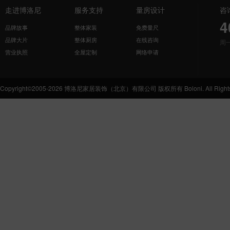
走进博洛尼
服务支持
量房设计
咨
4
品牌故事
整体家装
免费量尺
品牌大片
整体厨房
在线咨询
周
营业执照
全屋定制
网络申请
Copyright©2005-2026 博洛尼家居装饰（北京）有限公司 版权所有 Boloni. All Rights 