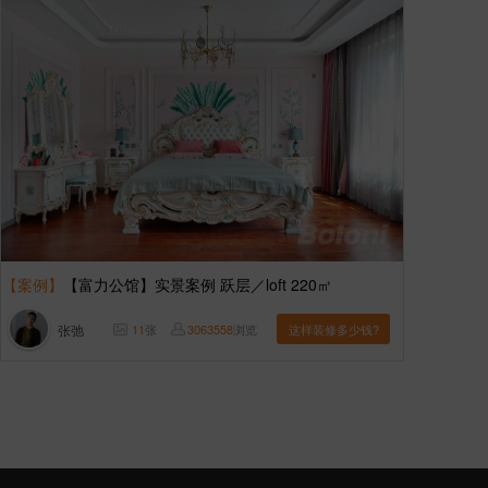
【案例】
【富力公馆】实景案例 跃层／loft 220㎡
张弛
11
张
3063558
浏览
这样装修多少钱?