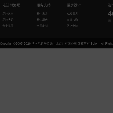
走进博洛尼
服务支持
量房设计
咨
4
品牌故事
整体家装
免费量尺
品牌大片
整体厨房
在线咨询
周
营业执照
全屋定制
网络申请
Copyright©2005-2026 博洛尼家居装饰（北京）有限公司 版权所有 Boloni. All Rights 