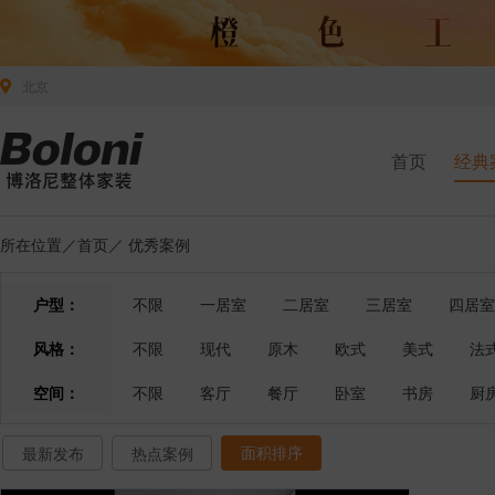
北京
首页
经典
所在位置／
首页
／
优秀案例
户型：
不限
一居室
二居室
三居室
四居室
风格：
不限
现代
原木
欧式
美式
法
空间：
不限
客厅
餐厅
卧室
书房
厨
面积排序
最新发布
热点案例