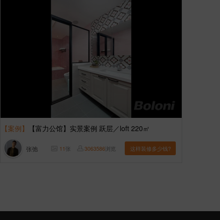
【案例】
【富力公馆】实景案例 跃层／loft 220㎡
张弛
11
张
3063586
浏览
这样装修多少钱?