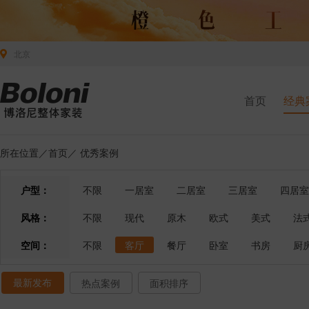
北京
首页
经典
所在位置／
首页
／
优秀案例
户型：
不限
一居室
二居室
三居室
四居室
风格：
不限
现代
原木
欧式
美式
法
空间：
不限
客厅
餐厅
卧室
书房
厨
最新发布
热点案例
面积排序