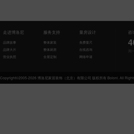
走进博洛尼
服务支持
量房设计
咨
4
品牌故事
整体家装
免费量尺
品牌大片
整体厨房
在线咨询
周
营业执照
全屋定制
网络申请
Copyright©2005-2026 博洛尼家居装饰（北京）有限公司 版权所有 Boloni. All Rights 