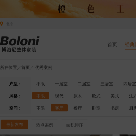
北京
首页
经典
所在位置／
首页
／
优秀案例
户型：
不限
一居室
二居室
三居室
四居室
风格：
不限
现代
原木
欧式
美式
法
空间：
不限
客厅
餐厅
卧室
书房
厨
最新发布
热点案例
面积排序