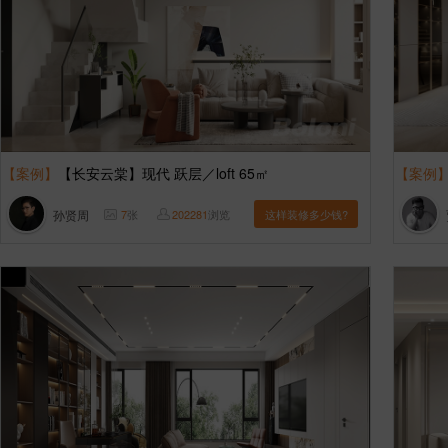
【案例】
【长安云棠】现代 跃层／loft 65㎡
【案例
孙贤周
7
张
202281
浏览
这样装修多少钱?