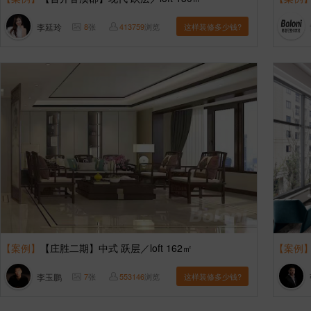
李延玲
8
张
413759
浏览
这样装修多少钱?
【案例】
【庄胜二期】中式 跃层／loft 162㎡
【案例
李玉鹏
7
张
553146
浏览
这样装修多少钱?