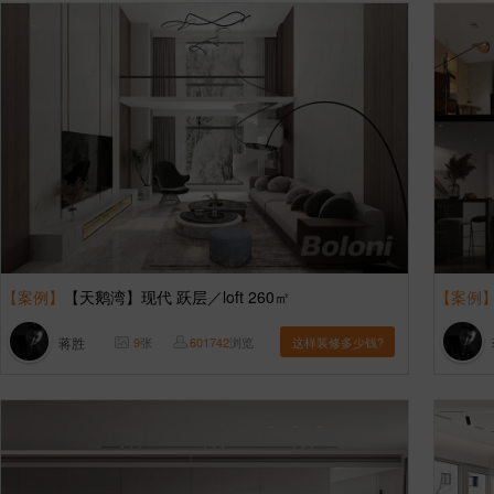
【案例】
【天鹅湾】现代 跃层／loft 260㎡
【案例
蒋胜
9
张
601742
浏览
这样装修多少钱?