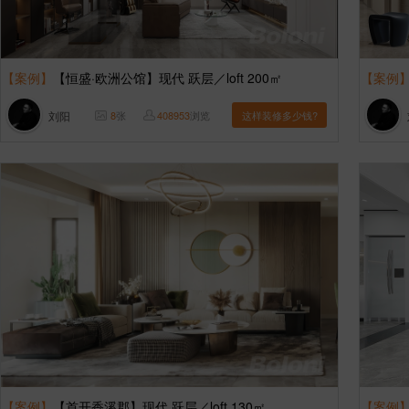
【案例】
【恒盛·欧洲公馆】现代 跃层／loft 200㎡
【案例
刘阳
8
张
408953
浏览
这样装修多少钱?
【案例】
【首开香溪郡】现代 跃层／loft 130㎡
【案例