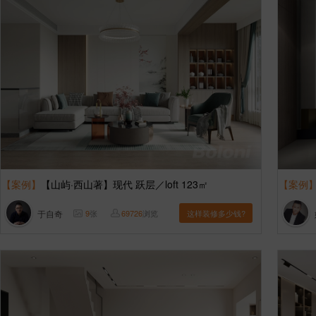
【案例】
【山屿·西山著】现代 跃层／loft 123㎡
【案例
于自奇
9
张
69726
浏览
这样装修多少钱?