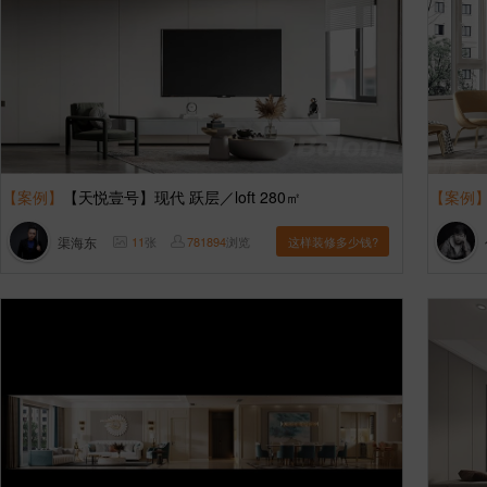
【案例】
【天悦壹号】现代 跃层／loft 280㎡
【案例
渠海东
11
张
781894
浏览
这样装修多少钱?