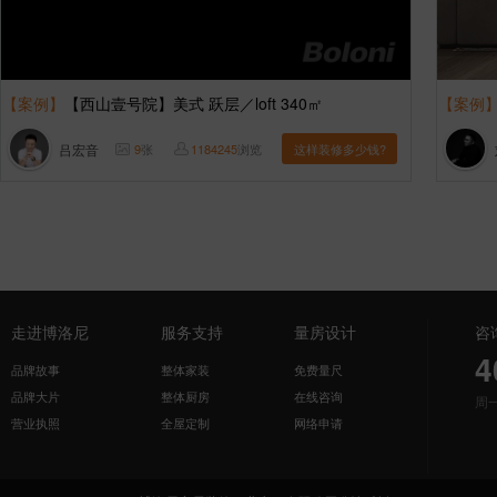
【案例】
【西山壹号院】美式 跃层／loft 340㎡
【案例
吕宏音
9
张
1184245
浏览
这样装修多少钱?
走进博洛尼
服务支持
量房设计
咨
4
品牌故事
整体家装
免费量尺
品牌大片
整体厨房
在线咨询
周
营业执照
全屋定制
网络申请