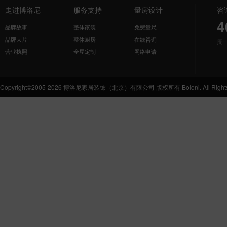
走进博洛尼
服务支持
量房设计
咨
4
品牌故事
整体家装
免费量尺
品牌大片
整体厨房
在线咨询
周
营业执照
全屋定制
网络申请
Copyright©2005-2026 博洛尼家居装饰（北京）有限公司 版权所有 Boloni. All Rights 