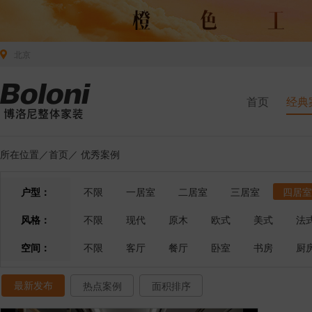
北京
首页
经典
所在位置／
首页
／
优秀案例
户型：
不限
一居室
二居室
三居室
四居室
风格：
不限
现代
原木
欧式
美式
法
空间：
不限
客厅
餐厅
卧室
书房
厨
最新发布
热点案例
面积排序