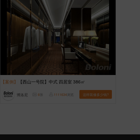
【案例】
【西山一号院】中式 四居室 386㎡
博洛尼
6
张
1111634
浏览
这样装修多少钱?