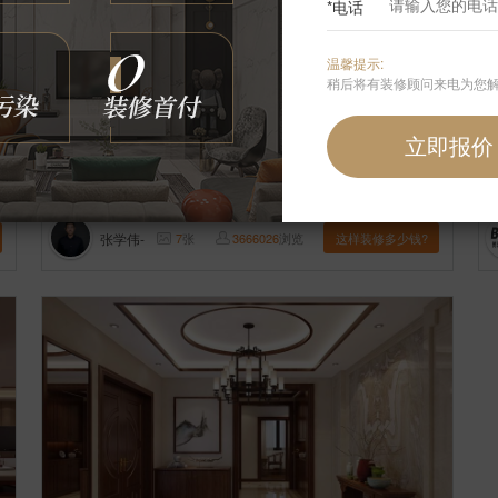
*电话
温馨提示:
稍后将有装修顾问来电为您
【案例】
【华鼎世家】中式 四居室 90㎡
【
张学伟-
7
张
3666026
浏览
这样装修多少钱?