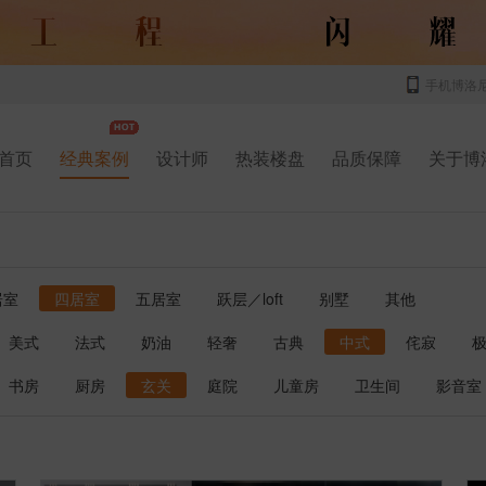
手机博洛
首页
经典案例
设计师
热装楼盘
品质保障
关于博
居室
四居室
五居室
跃层／loft
别墅
其他
美式
法式
奶油
轻奢
古典
中式
侘寂
书房
厨房
玄关
庭院
儿童房
卫生间
影音室