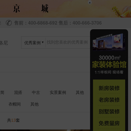
×
售前：400-6868-692 售后：400-666-3706
尼
洛尼
优秀案例
极简
混搭
中古
实景案例
其他
衣帽间
其他
共
套
13
1