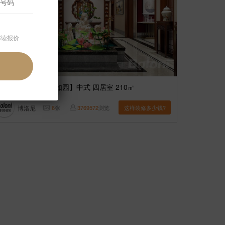
解读报价
案例】
【五矿万科如园】中式 四居室 210㎡
博洛尼
6
张
3769572
浏览
这样装修多少钱?