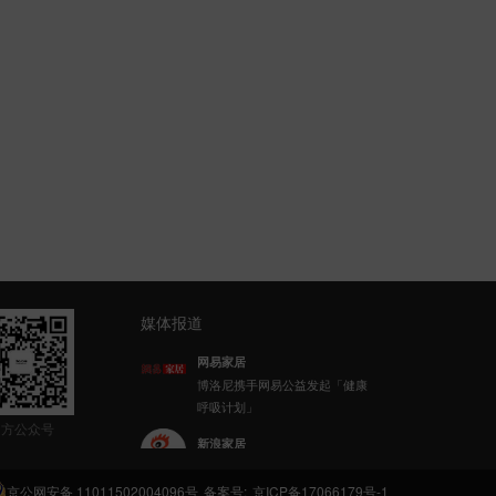
媒体报道
网易家居
博洛尼携手网易公益发起「健康
呼吸计划」
官方公众号
新浪家居
博洛尼整体家装顾克荣获「2022
(第八届)中国家居杰出人物」称
京公网安备 11011502004096号
备案号:
京ICP备17066179号-1