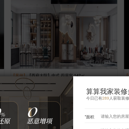
【案例】
【西府大院】中式 四居室 142㎡
【
刘阳
6
张
2557957
浏览
这样装修多少钱?
算算我家装修
今日已有
289
人获取装
*面积