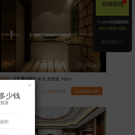
400-6868-692
案例】
【天通中苑】中式 四居室 160㎡
×
博洛尼
6
张
3336067
浏览
这样装修多少钱?
多少钱
修预算