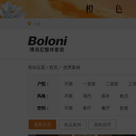
北京
所在位置／
首页
／
优秀案例
户型：
不限
一居室
二居室
三
风格：
不限
现代
原木
欧式
空间：
不限
客厅
餐厅
卧室
最新发布
热点案例
面积排序