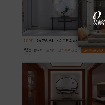
【案例】
【海晟名苑】中式 四居室 221㎡
博洛尼
7
张
3340873
浏览
这样装修多少钱?