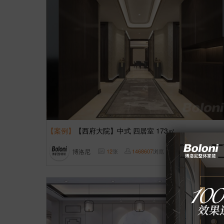
【案例】
【西府大院】中式 四居室 173㎡
博洛尼
12
张
1468607
浏览
这样装修多少钱?