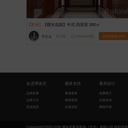
【案例】
【曙光花园】中式 四居室 280㎡
李世会
6
张
4022666
浏览
这样装修多少钱?
走进博洛尼
服务支持
量房设计
品牌故事
整体家装
免费量尺
品牌大片
整体厨房
在线咨询
营业执照
全屋定制
网络申请
Copyright©2005-2026 博洛尼家居装饰（北京）有限公司 版权所有 Boloni.