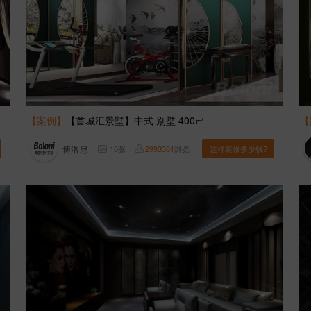
【案例】
【首城汇景墅】中式 别墅 400㎡
【
博洛尼
10
张
2993301
浏览
这样装修多少钱?