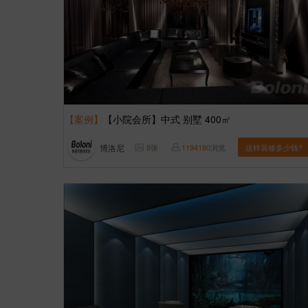
【案例】
【小院会所】中式 别墅 400㎡
博洛尼
8
张
1194180
浏览
这样装修多少钱?