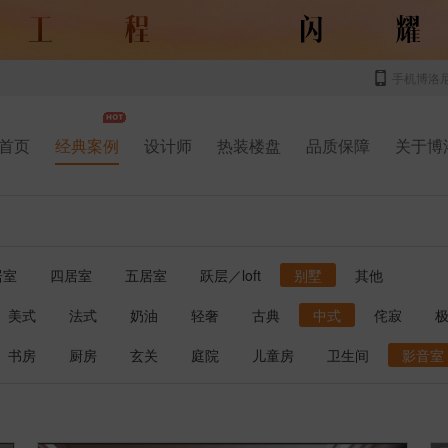
手机博洛
首页
经典案例
设计师
热装楼盘
品质保障
关于博
居室
四居室
五居室
跃层／loft
别墅
其他
美式
法式
奶油
轻奢
古典
中式
侘寂
书房
厨房
玄关
庭院
儿童房
卫生间
影音室