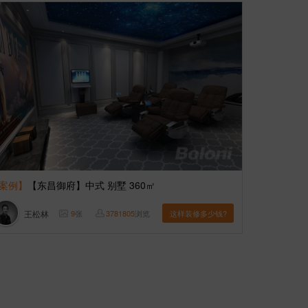
案例】
【东昌御府】中式 别墅 360㎡
王松林
9
张
3781805
浏览
这样装修多少钱?