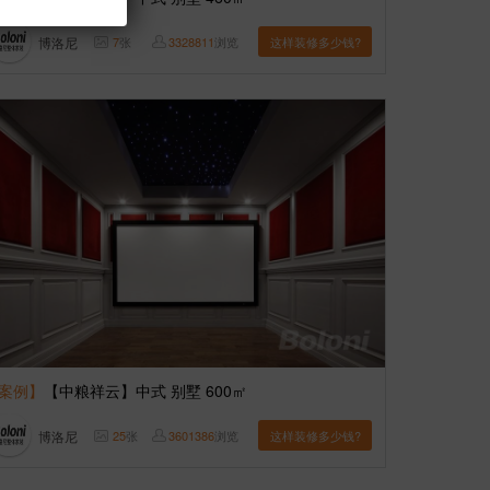
博洛尼
7
张
3328811
浏览
这样装修多少钱?
案例】
【中粮祥云】中式 别墅 600㎡
博洛尼
25
张
3601386
浏览
这样装修多少钱?