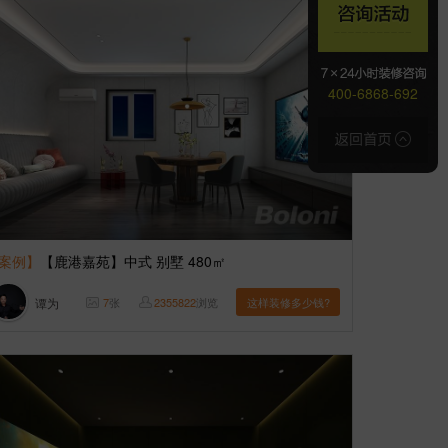
400-6868-692
案例】
【鹿港嘉苑】中式 别墅 480㎡
谭为
7
张
2355822
浏览
这样装修多少钱?