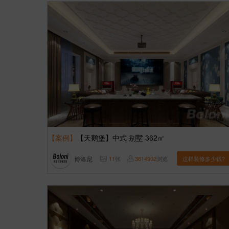
【案例】
【天鹅堡】中式 别墅 362㎡
博洛尼
11
张
3614902
浏览
这样装修多少钱?