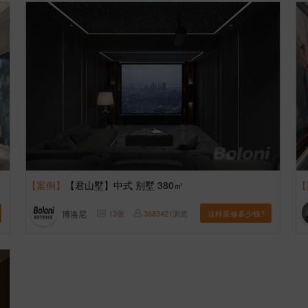
【案例】
【君山墅】中式 别墅 380㎡
【
博洛尼
13
张
3683421
浏览
这样装修多少钱?