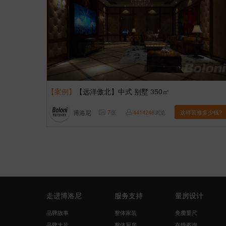
【案例】
【远洋傲北】中式 别墅 350㎡
博洛尼
7
张
4414248
浏览
这样装修多少钱?
走进博洛尼
服务支持
量房设计
品牌故事
整体家装
免费量尺
品牌大片
整体厨房
在线咨询