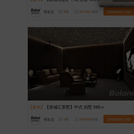
博洛尼
8
张
3274361
浏览
这样装修多少钱?
【案例】
【首城汇景墅】中式 别墅 585㎡
博洛尼
9
张
3359668
浏览
这样装修多少钱?