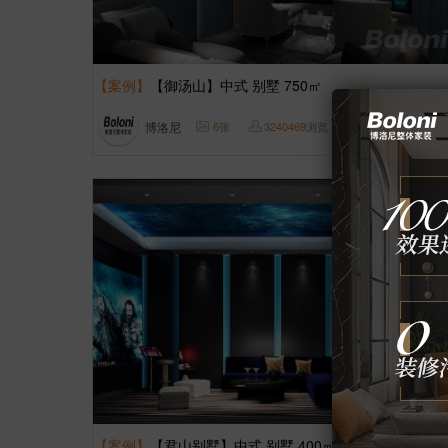
【案例】
【御汤山】中式 别墅 750㎡
博洛尼
6
张
3240469
浏览
这样装修多少钱?
【案例】
【君山别墅】中式 别墅 400㎡