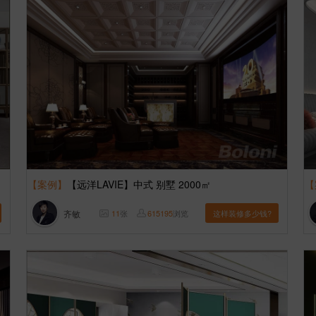
【案例】
【远洋LAVIE】中式 别墅 2000㎡
【
齐敏
11
张
615195
浏览
这样装修多少钱?