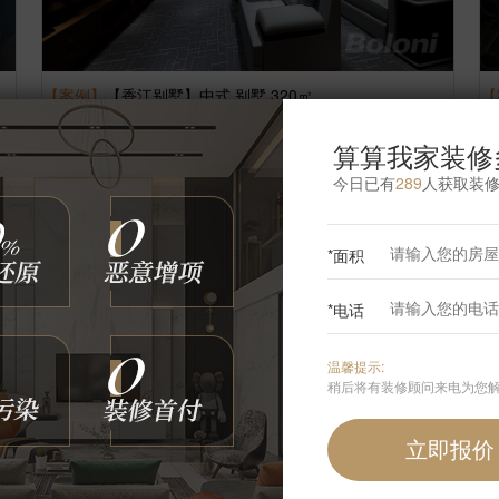
【案例】
【香江别墅】中式 别墅 320㎡
【
博洛尼
7
张
3327952
浏览
这样装修多少钱?
算算我家装修
今日已有
289
人获取装
*面积
*电话
温馨提示:
稍后将有装修顾问来电为您
【案例】
【大运河孔雀城】中式 别墅 300㎡
【