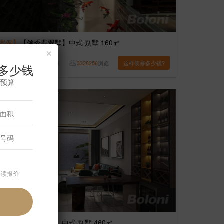
案例】
【领秀翡翠墅】中式 别墅 160㎡
×
博洛尼
8
张
3328256
浏览
这样装修多少钱?
多少钱
修预算
解读报价
案例】
【燕西华府】中式 别墅 460㎡