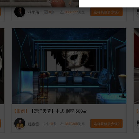
张学伟
8
张
3330777
浏览
这样装修多少钱?
【案例】
【远洋天著】中式 别墅 500㎡
【
杜春雷
10
张
3572360
浏览
这样装修多少钱?