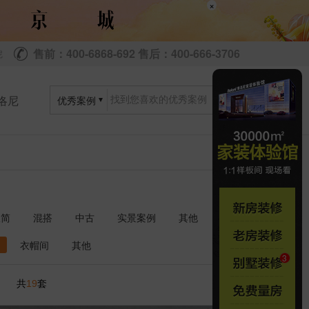
×
售前：400-6868-692 售后：400-666-3706
尼
洛尼
优秀案例
极简
混搭
中古
实景案例
其他
衣帽间
其他
共
套
19
1