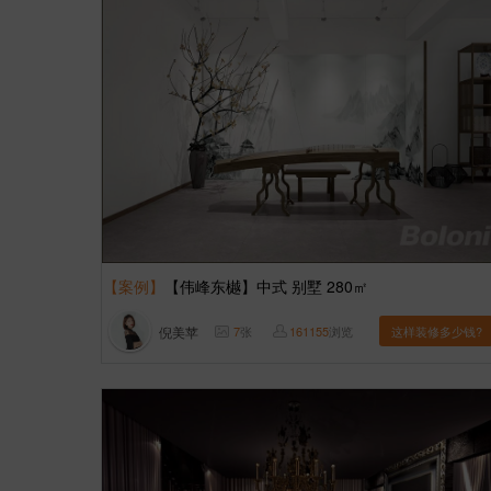
【案例】
【伟峰东樾】中式 别墅 280㎡
倪美苹
7
张
161155
浏览
这样装修多少钱?