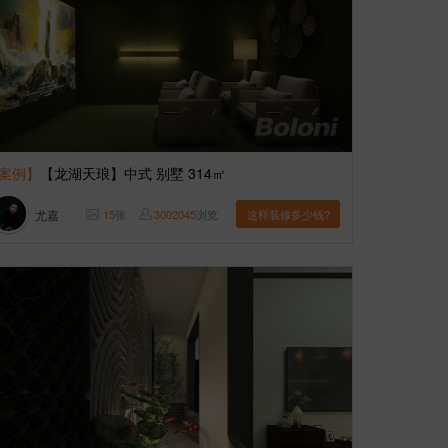
案例】
【龙湖天琅】中式 别墅 314㎡
尤嘉
15
张
3002045
浏览
这样装修多少钱?