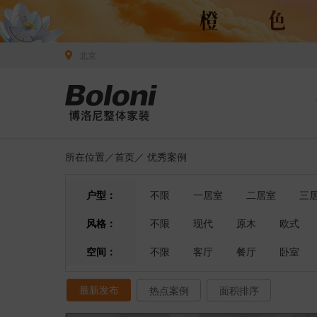
北京
所在位置／
首页
／
优秀案例
户型：
不限
一居室
二居室
三
风格：
不限
现代
原木
欧式
空间：
不限
客厅
餐厅
卧室
最新发布
热点案例
面积排序