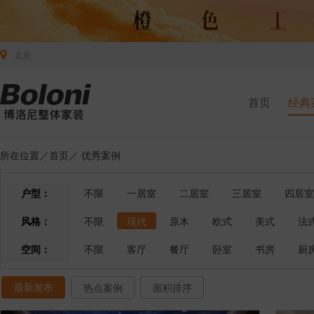
北京
首页
经典
所在位置／
首页
／
优秀案例
户型：
不限
一居室
二居室
三居室
四居室
风格：
不限
现代
原木
欧式
美式
法
空间：
不限
客厅
餐厅
卧室
书房
厨
最新发布
热点案例
面积排序