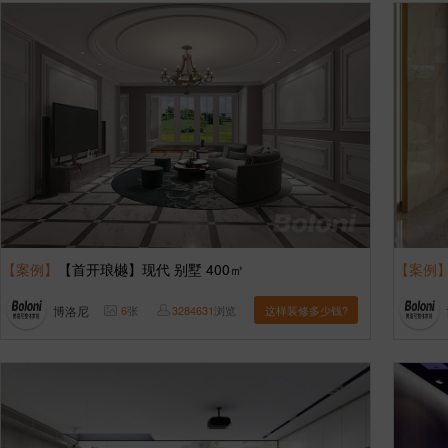
【案例】
【首开琅樾】现代 别墅 400㎡
【案例
博洛尼
6
张
3284631
浏览
这样装修多少钱?