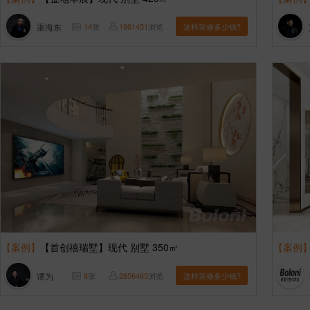
渠海东
14
张
1861451
浏览
这样装修多少钱?
【案例】
【首创禧瑞墅】现代 别墅 350㎡
【案例
谭为
8
张
2856465
浏览
这样装修多少钱?