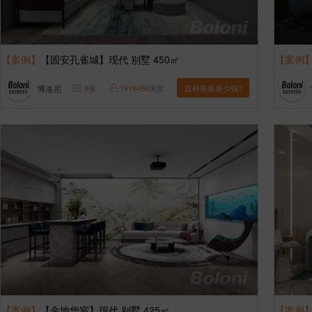
【案例】
【固安孔雀城】现代 别墅 450㎡
【案例
博洛尼
9
张
1919486
浏览
这样装修多少钱?
【案例】
【金地华宸】现代 别墅 425㎡
【案例