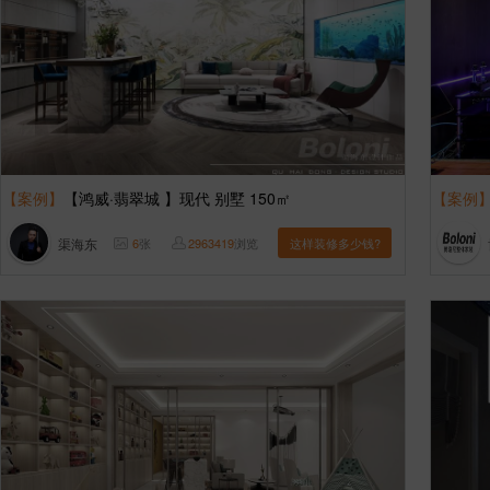
【案例】
【鸿威·翡翠城 】现代 别墅 150㎡
【案例
渠海东
6
张
2963419
浏览
这样装修多少钱?