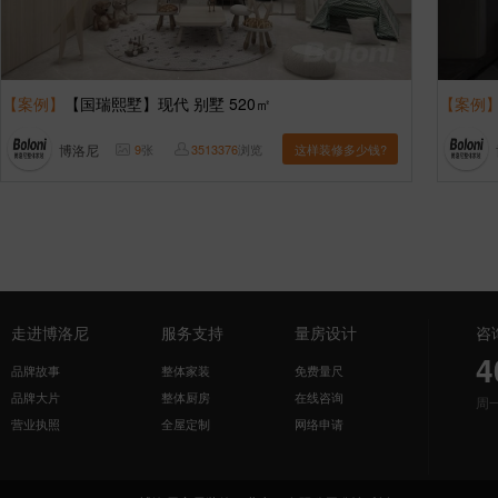
【案例】
【国瑞熙墅】现代 别墅 520㎡
【案例
博洛尼
9
张
3513376
浏览
这样装修多少钱?
走进博洛尼
服务支持
量房设计
咨
4
品牌故事
整体家装
免费量尺
品牌大片
整体厨房
在线咨询
周
营业执照
全屋定制
网络申请