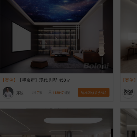
【案例】
【望京府】现代 别墅 450㎡
【案例
郑波
7
张
118947
浏览
这样装修多少钱?