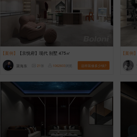
【案例】
【京悦府】现代 别墅 475㎡
【案例
渠海东
21
张
1062603
浏览
这样装修多少钱?