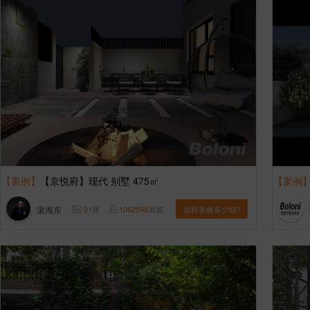
【案例】
【京悦府】现代 别墅 475㎡
【案例
渠海东
21
张
1062598
浏览
这样装修多少钱?