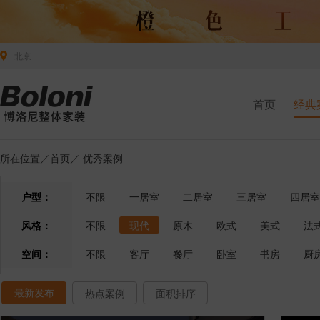
北京
首页
经典
所在位置／
首页
／
优秀案例
户型：
不限
一居室
二居室
三居室
四居室
风格：
不限
现代
原木
欧式
美式
法
空间：
不限
客厅
餐厅
卧室
书房
厨
最新发布
热点案例
面积排序