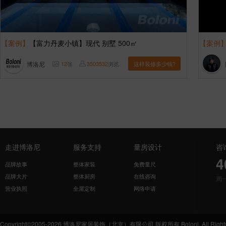
【案例】
【富力丹麦小镇】现代 别墅 500㎡
【案例
博洛尼
12
张
3503532
浏览
这样装修多少钱?
走进博洛尼
服务支持
量房设计
咨
4
品牌故事
整体家装
免费量尺
品牌大片
整体厨房
在线咨询
周
营业执照
全屋定制
网络申请
Copyright©2005-2026 博洛尼家居装饰（北京）有限公司 版权所有 Boloni. All Rights 