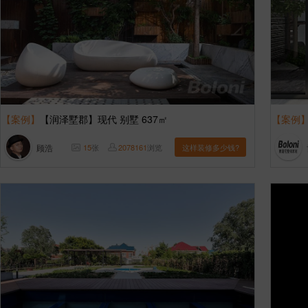
【案例】
【润泽墅郡】现代 别墅 637㎡
【案例
顾浩
15
张
2078161
浏览
这样装修多少钱?