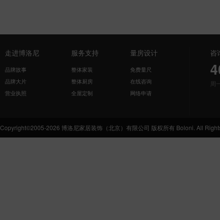
走进博洛尼
服务支持
量房设计
咨
4
品牌故事
整体家装
免费量尺
品牌大片
整体厨房
在线咨询
周
营业执照
全屋定制
网络申请
Copyright©2005-2026 博洛尼家居装饰（北京）有限公司 版权所有 Boloni. All Rights 