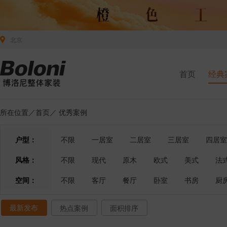
北京
首页
经典
所在位置／
首页
／
优秀案例
户型：
不限
一居室
二居室
三居室
四居室
风格：
不限
现代
原木
欧式
美式
法
空间：
不限
客厅
餐厅
卧室
书房
厨
最新发布
热点案例
面积排序