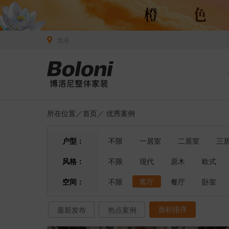
北京
所在位置／
首页
／
优秀案例
户型：
不限
一居室
二居室
三
风格：
不限
现代
原木
欧式
空间：
不限
客厅
餐厅
卧室
面积排序
最新发布
热点案例