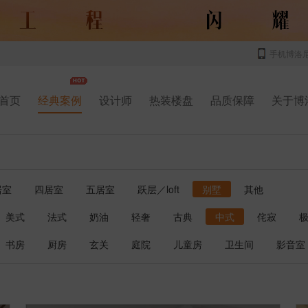
手机博洛
首页
经典案例
设计师
热装楼盘
品质保障
关于博
居室
四居室
五居室
跃层／loft
别墅
其他
美式
法式
奶油
轻奢
古典
中式
侘寂
书房
厨房
玄关
庭院
儿童房
卫生间
影音室