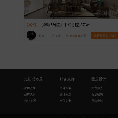
【案例】
【华润8号院】中式 别墅 573㎡
尤嘉
8
张
3002638
浏览
这样装修多少钱?
走进博洛尼
服务支持
量房设计
品牌故事
整体家装
免费量尺
品牌大片
整体厨房
在线咨询
营业执照
全屋定制
网络申请