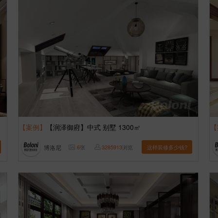
【案例】
【润泽御府】中式 别墅 1300㎡
【
博洛尼
6
张
3285913
浏览
这样装修多少钱?