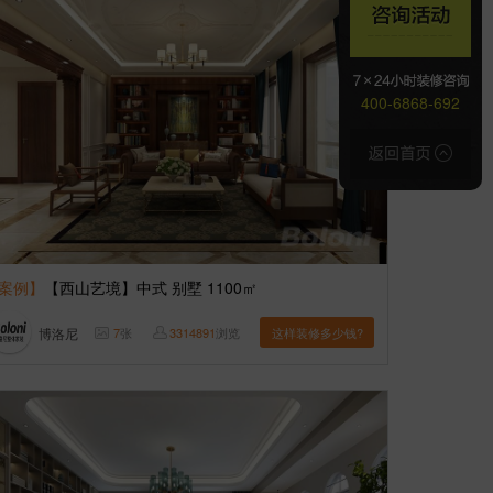
400-6868-692
案例】
【西山艺境】中式 别墅 1100㎡
博洛尼
7
张
3314891
浏览
这样装修多少钱?