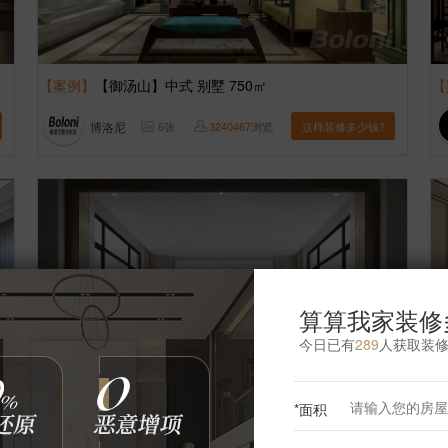
【案例】
【御汤山】中式 别墅 750㎡
【
博洛尼
6
张
3240467
浏览
这样装修多少钱?
算算我家装修
今日已有
289
人获取装
*面积
【案例】
【北京院子】中式 别墅 700㎡
【