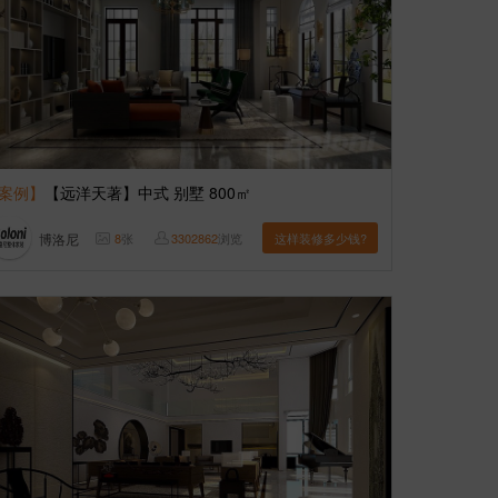
案例】
【远洋天著】中式 别墅 800㎡
博洛尼
8
张
3302862
浏览
这样装修多少钱?