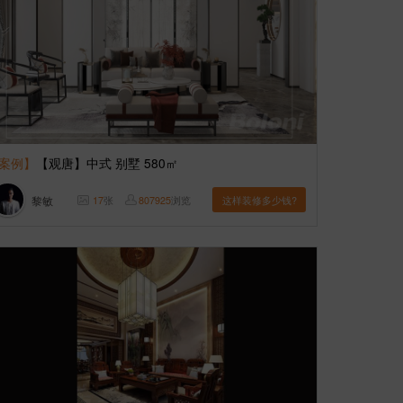
案例】
【观唐】中式 别墅 580㎡
黎敏
17
张
807925
浏览
这样装修多少钱?