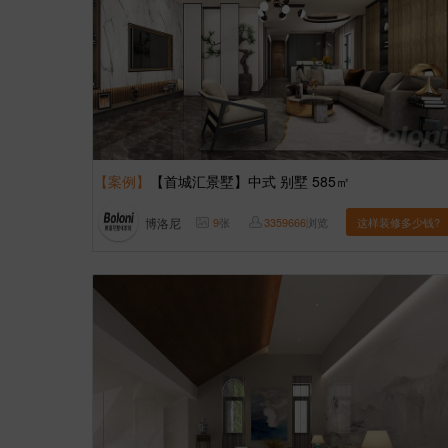
【案例】
【首城汇景墅】中式 别墅 585㎡
博洛尼
9
张
3359666
浏览
这样装修多少钱?