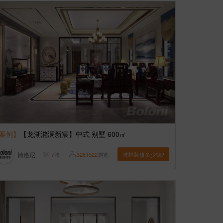
案例】
【龙湖滟澜新宸】中式 别墅 600㎡
博洛尼
7
张
3281522
浏览
这样装修多少钱?