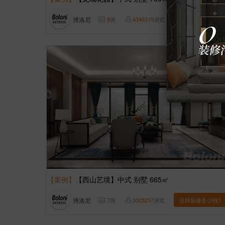
博洛尼
8
张
4346519
浏览
这样装修多少钱?
【案例】
【西山艺境】中式 别墅 665㎡
博洛尼
7
张
3305237
浏览
这样装修多少钱?