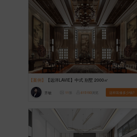
【案例】
【远洋LAVIE】中式 别墅 2000㎡
齐敏
11
张
615193
浏览
这样装修多少钱?