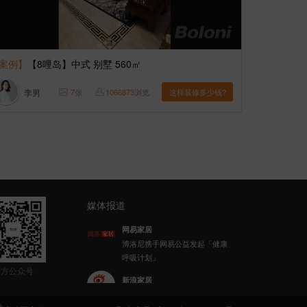
案例】
【8哩岛】中式 别墅 560㎡
李男
7
张
1066873
浏览
这样装修多少钱?
媒体报道
新浪家居
博洛尼整体家装顾克荣获「2022
(第八届)中国家居杰出人物」称
官方公众号
号
乐居财经