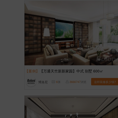
【案例】
【万通天竺新新家园】中式 别墅 600㎡
博洛尼
6
张
3666747
浏览
这样装修多少钱?