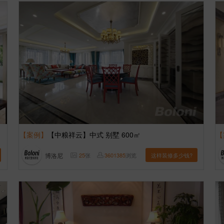
【案例】
【中粮祥云】中式 别墅 600㎡
【
博洛尼
25
张
3601385
浏览
这样装修多少钱?