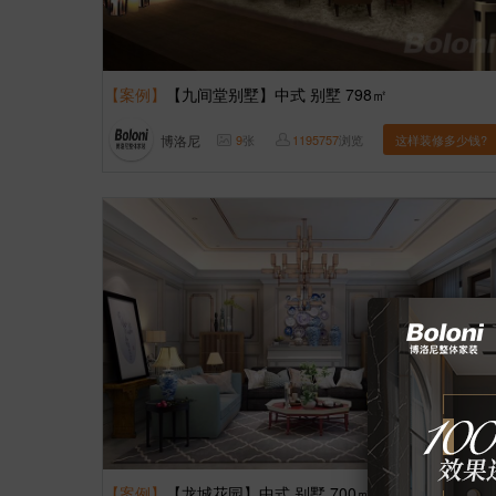
【案例】
【九间堂别墅】中式 别墅 798㎡
博洛尼
9
张
1195757
浏览
这样装修多少钱?
【案例】
【龙城花园】中式 别墅 700㎡