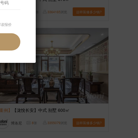
谭为
11
张
3364165
浏览
这样装修多少钱?
解读报价
案例】
【泷悅长安】中式 别墅 600㎡
博洛尼
8
张
3355079
浏览
这样装修多少钱?