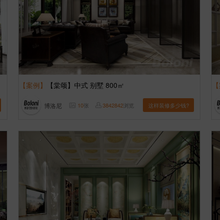
【案例】
【棠颂】中式 别墅 800㎡
【
博洛尼
10
张
3842842
浏览
这样装修多少钱?