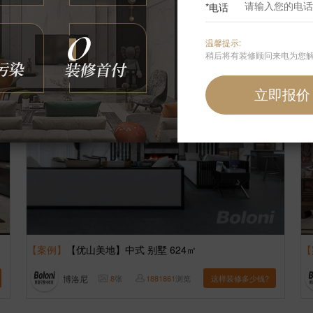
*电话
刘航
8
张
3361425
浏览
这样装修多少钱?
温馨提示:
稍后将有装修顾问来电为您
【案例】
【优山美地】中式 别墅 624㎡
【
博洛尼
8
张
1881861
浏览
这样装修多少钱?