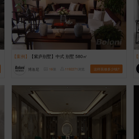
【案例】
【紫庐别墅】中式 别墅 580㎡
【
博洛尼
16
张
1192271
浏览
这样装修多少钱?