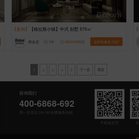
【案例】
【格拉斯小镇】中式 别墅 570㎡
【
博洛尼
9
张
3826099
浏览
这样装修多少钱?
1
2
3
4
5
下一页
尾页
咨询我们
400-6868-692
周一至周日 24小时免费服务热线
手机端首页