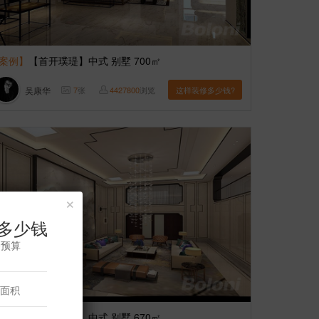
案例】
【首开璞瑅】中式 别墅 700㎡
吴康华
7
张
4427800
浏览
这样装修多少钱?
×
多少钱
修预算
案例】
【中粮瑞府】中式 别墅 670㎡