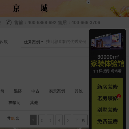
×
售前：400-6868-692 售后：400-666-3706
尼
洛尼
优秀案例
极简
混搭
中古
实景案例
其他
衣帽间
其他
共
套
98
1
2
3
4
5
下一页
尾页