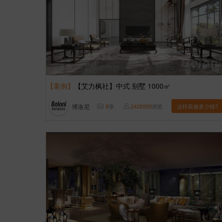
【案例】
【艾力枫社】中式 别墅 1000㎡
博洛尼
8
张
2426595
浏览
这样装修多少钱?