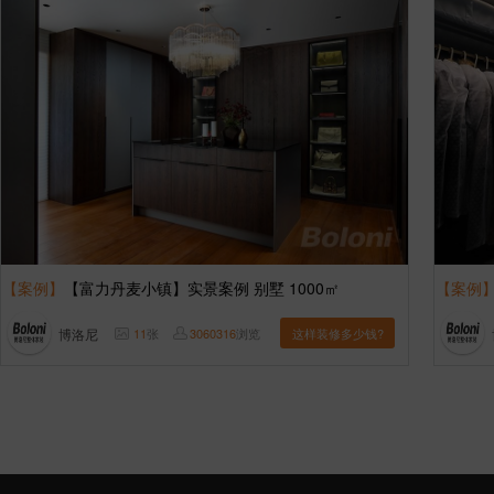
【案例】
【富力丹麦小镇】实景案例 别墅 1000㎡
【案例
博洛尼
11
张
3060316
浏览
这样装修多少钱?