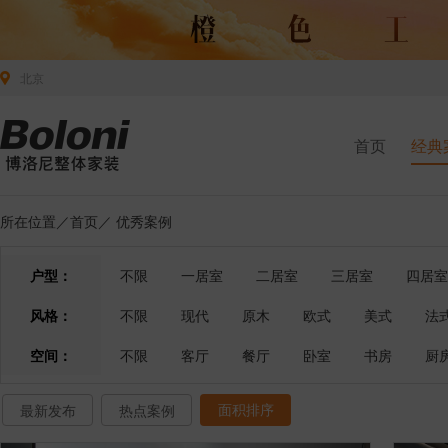
北京
首页
经典
所在位置／
首页
／
优秀案例
户型：
不限
一居室
二居室
三居室
四居室
风格：
不限
现代
原木
欧式
美式
法
空间：
不限
客厅
餐厅
卧室
书房
厨
面积排序
最新发布
热点案例