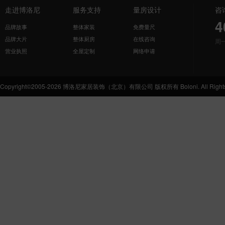
走进博洛尼
服务支持
量房设计
咨
4
品牌故事
整体家装
免费量尺
品牌大片
整体厨房
在线咨询
周
营业执照
全屋定制
网络申请
Copyright©2005-2026 博洛尼家居装饰（北京）有限公司 版权所有 Boloni. All Rights 