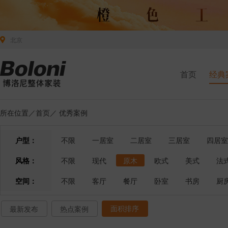
北京
首页
经典
所在位置／
首页
／
优秀案例
户型：
不限
一居室
二居室
三居室
四居室
风格：
不限
现代
原木
欧式
美式
法
空间：
不限
客厅
餐厅
卧室
书房
厨
面积排序
最新发布
热点案例