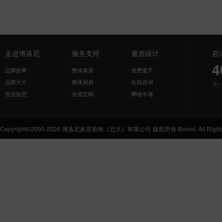
走进博洛尼
服务支持
量房设计
咨
4
品牌故事
整体家装
免费量尺
品牌大片
整体厨房
在线咨询
周
营业执照
全屋定制
网络申请
Copyright©2005-2026 博洛尼家居装饰（北京）有限公司 版权所有 Boloni. All Rights 