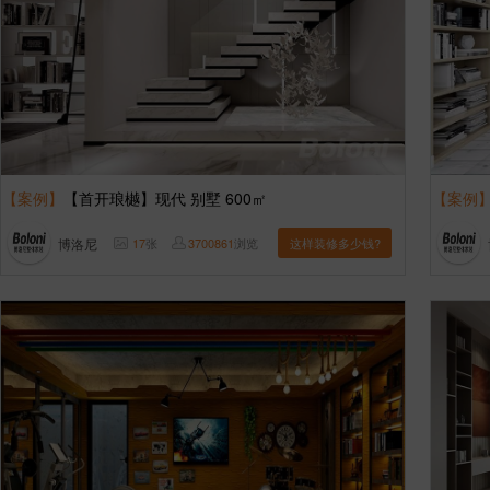
【案例】
【首开琅樾】现代 别墅 600㎡
【案例
博洛尼
17
张
3700861
浏览
这样装修多少钱?