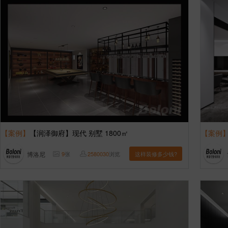
【案例】
【润泽御府】现代 别墅 1800㎡
【案例
博洛尼
9
张
2580030
浏览
这样装修多少钱?