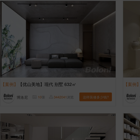
【案例】
【优山美地】现代 别墅 632㎡
【案例
博洛尼
10
张
3442041
浏览
这样装修多少钱?