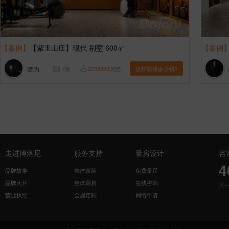
【案例】
【紫玉山庄】现代 别墅 600㎡
【案例
谭为
7
张
2253393
浏览
这样装修多少钱?
走进博洛尼
服务支持
量房设计
咨
4
品牌故事
整体家装
免费量尺
品牌大片
整体厨房
在线咨询
周
营业执照
全屋定制
网络申请