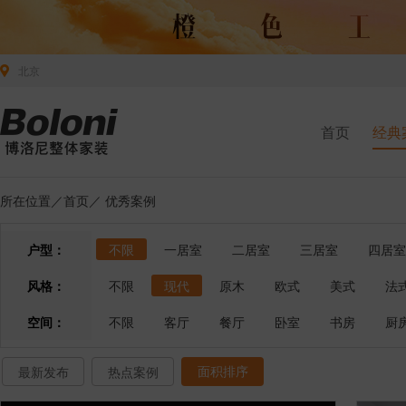
北京
首页
经典
所在位置／
首页
／
优秀案例
户型：
不限
一居室
二居室
三居室
四居室
风格：
不限
现代
原木
欧式
美式
法
空间：
不限
客厅
餐厅
卧室
书房
厨
面积排序
最新发布
热点案例