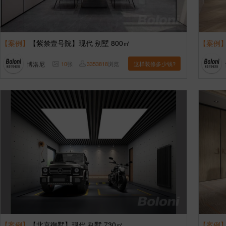
【案例】
【紫禁壹号院】现代 别墅 800㎡
【案例
博洛尼
10
张
3353818
浏览
这样装修多少钱?
【案例】
【北京御墅】现代 别墅 730㎡
【案例