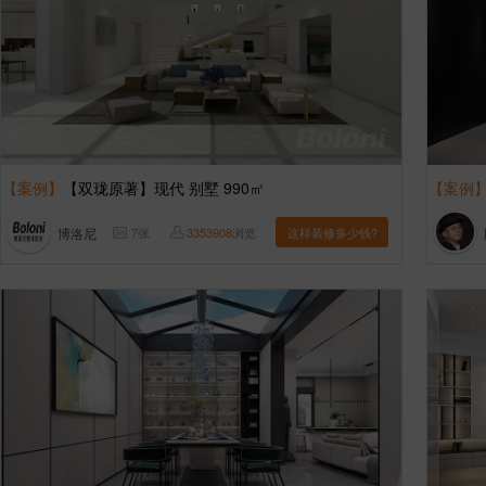
【案例】
【双珑原著】现代 别墅 990㎡
【案例
博洛尼
7
张
3353908
浏览
这样装修多少钱?