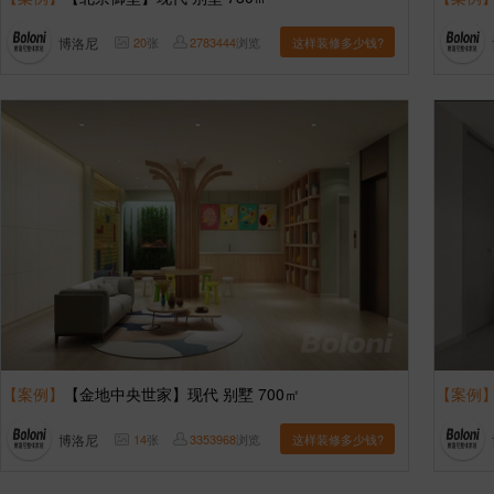
博洛尼
20
张
2783444
浏览
这样装修多少钱?
【案例】
【金地中央世家】现代 别墅 700㎡
【案例
博洛尼
14
张
3353968
浏览
这样装修多少钱?