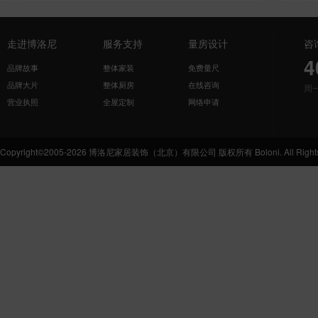
走进博洛尼
服务支持
量房设计
咨
4
品牌故事
整体家装
免费量尺
品牌大片
整体厨房
在线咨询
周
营业执照
全屋定制
网络申请
Copyright©2005-2026 博洛尼家居装饰（北京）有限公司 版权所有 Boloni. All Rights 