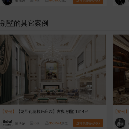
渠海东
7
张
845995
浏览
这样装修多少钱?
别墅的其它案例
【案例】
【龙熙瓦德拉玛庄园】古典 别墅 1314㎡
【案例
博洛尼
6
张
3507541
浏览
这样装修多少钱?