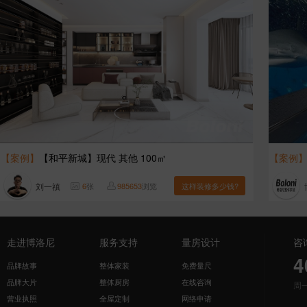
【案例】
【和平新城】现代 其他 100㎡
【案例
刘一禛
6
张
985653
浏览
这样装修多少钱?
走进博洛尼
服务支持
量房设计
咨
4
品牌故事
整体家装
免费量尺
品牌大片
整体厨房
在线咨询
周
营业执照
全屋定制
网络申请