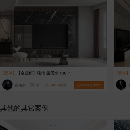
【案例】
【金茂府】现代 四居室 140㎡
【案例
渠海东
7
张
846134
浏览
这样装修多少钱?
其他的其它案例