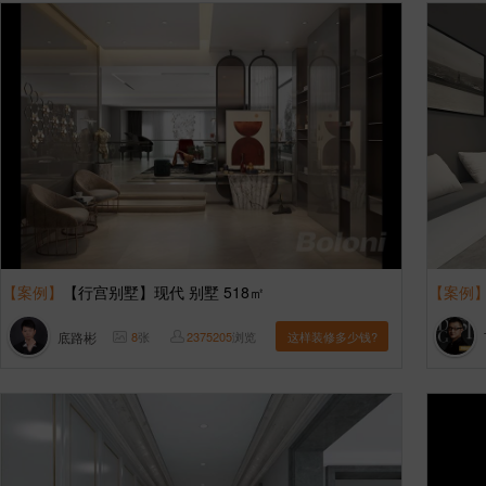
【案例】
【行宫别墅】现代 别墅 518㎡
【案例
底路彬
8
张
2375205
浏览
这样装修多少钱?