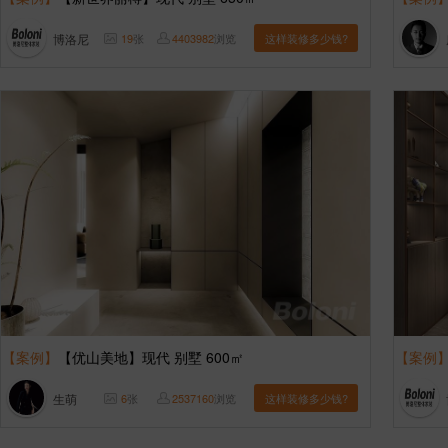
博洛尼
19
张
4403982
浏览
这样装修多少钱?
【案例】
【优山美地】现代 别墅 600㎡
【案例
生萌
6
张
2537160
浏览
这样装修多少钱?