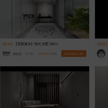
【案例】
【雪梨澳乡】现代 别墅 500㎡
【案例
博洛尼
9
张
3358114
浏览
这样装修多少钱?