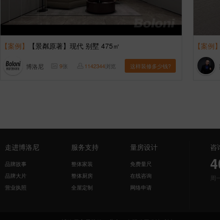
【案例】
【景粼原著】现代 别墅 475㎡
【案例
博洛尼
9
张
1142344
浏览
这样装修多少钱?
走进博洛尼
服务支持
量房设计
咨
4
品牌故事
整体家装
免费量尺
品牌大片
整体厨房
在线咨询
周
营业执照
全屋定制
网络申请