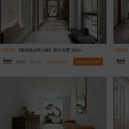
【案例】
【鲁能格拉斯小镇】现代 别墅 800㎡
【案例
博洛尼
15
张
3329392
浏览
这样装修多少钱?