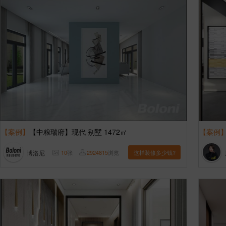
【案例】
【中粮瑞府】现代 别墅 1472㎡
【案例
博洛尼
10
张
2924815
浏览
这样装修多少钱?