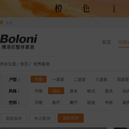
北京
首页
经典
所在位置／
首页
／
优秀案例
户型：
不限
一居室
二居室
三居室
四居室
风格：
不限
现代
原木
欧式
美式
法
空间：
不限
客厅
餐厅
卧室
书房
厨
面积排序
最新发布
热点案例