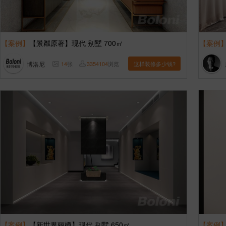
【案例】
【景粼原著】现代 别墅 700㎡
【案例
博洛尼
14
张
3354104
浏览
这样装修多少钱?
【案例】
【新世界丽樽】现代 别墅 650㎡
【案例