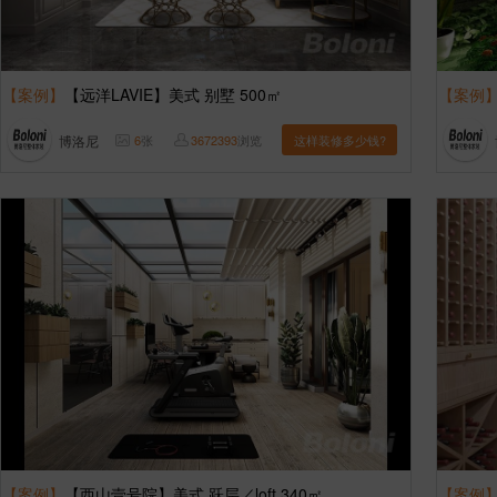
【案例】
【远洋LAVIE】美式 别墅 500㎡
【案例
博洛尼
6
张
3672393
浏览
这样装修多少钱?
【案例】
【西山壹号院】美式 跃层／loft 340㎡
【案例