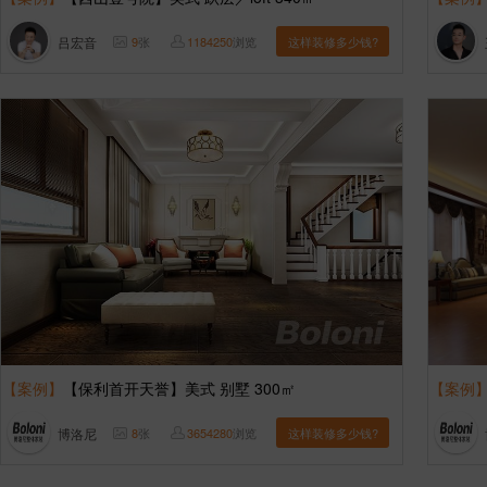
吕宏音
9
张
1184250
浏览
这样装修多少钱?
【案例】
【保利首开天誉】美式 别墅 300㎡
【案例
博洛尼
8
张
3654280
浏览
这样装修多少钱?