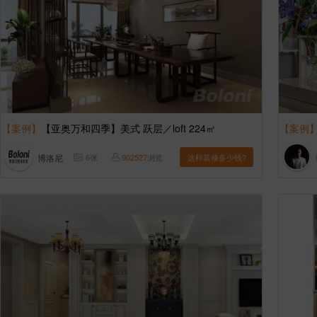
【案例】
【亚奥万和四季】美式 跃层／loft 224㎡
【案例
博洛尼
6
张
902527
浏览
这样装修多少钱?