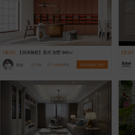
【案例】
【润泽御府】美式 别墅 860㎡
【案例
郑波
9
张
118536
浏览
这样装修多少钱?