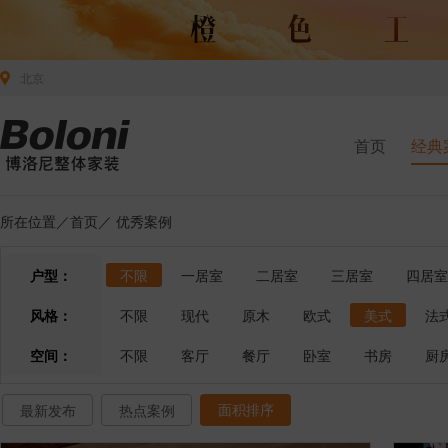
北京
首页
经典
所在位置／
首页
／
优秀案例
户型：
不限
一居室
二居室
三居室
四居室
风格：
不限
现代
原木
欧式
美式
法
空间：
不限
客厅
餐厅
卧室
书房
厨
面积排序
最新发布
热点案例