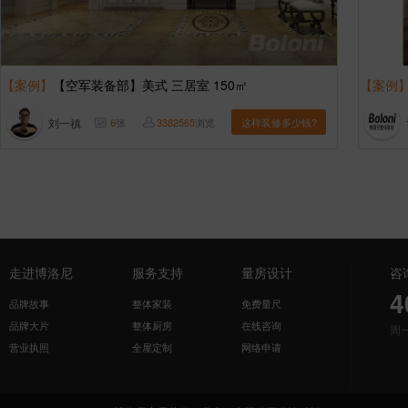
【案例】
【空军装备部】美式 三居室 150㎡
【案例
刘一禛
6
张
3382565
浏览
这样装修多少钱?
走进博洛尼
服务支持
量房设计
咨
4
品牌故事
整体家装
免费量尺
品牌大片
整体厨房
在线咨询
周
营业执照
全屋定制
网络申请