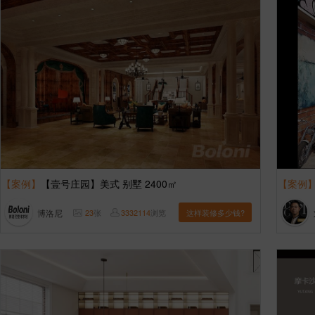
【案例】
【壹号庄园】美式 别墅 2400㎡
【案例
博洛尼
23
张
3332114
浏览
这样装修多少钱?