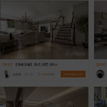
【案例】
【伟峰东樾】美式 别墅 280㎡
【案例
倪美苹
7
张
160229
浏览
这样装修多少钱?